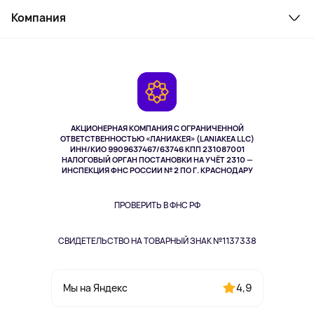
Служба поддержки
Косметика и уход
Компания
Как заказать
Активный отдых
Оплата
О сервисе
Планшеты
Доставка
Контакты
Игровые консоли
Гарантия
Камеры
Возврат
TV и мультимедиа
Выкуп товара
Музыка и звук
АКЦИОНЕРНАЯ КОМПАНИЯ С ОГРАНИЧЕННОЙ
Спорт
ОТВЕТСТВЕННОСТЬЮ «ЛАНИАКЕЯ» (LANIAKEA LLC)
ИНН/КИО 9909637467/63746 КПП 231087001
Здоровье
НАЛОГОВЫЙ ОРГАН ПОСТАНОВКИ НА УЧЁТ 2310 —
Здоровье питомцев
ИНСПЕКЦИЯ ФНС РОССИИ № 2 ПО Г. КРАСНОДАРУ
Книги
Одежда и аксессуары
ПРОВЕРИТЬ В ФНС РФ
СВИДЕТЕЛЬСТВО НА ТОВАРНЫЙ ЗНАК №1137338
4,9
Мы на Яндекс