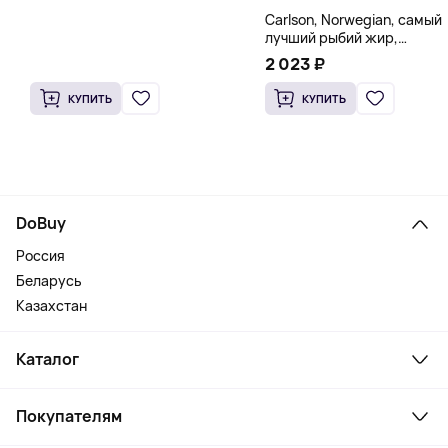
Carlson, Norwegian, самый
лучший рыбий жир,
натуральный лимон, 15
2 023 ₽
пакетиков (5 мл) каждый
КУПИТЬ
КУПИТЬ
DoBuy
Россия
Беларусь
Казахстан
Каталог
Смартфоны и гаджеты
Покупателям
Ноутбуки, мониторы, VR
Товары для дома