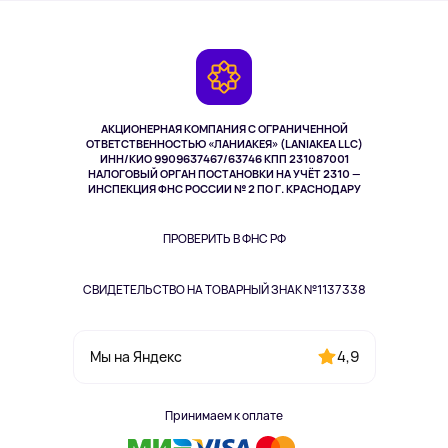
О сервисе
Планшеты
Доставка
Контакты
Игровые консоли
Гарантия
Камеры
Возврат
TV и мультимедиа
Выкуп товара
Музыка и звук
АКЦИОНЕРНАЯ КОМПАНИЯ С ОГРАНИЧЕННОЙ
Спорт
ОТВЕТСТВЕННОСТЬЮ «ЛАНИАКЕЯ» (LANIAKEA LLC)
ИНН/КИО 9909637467/63746 КПП 231087001
Здоровье
НАЛОГОВЫЙ ОРГАН ПОСТАНОВКИ НА УЧЁТ 2310 —
Здоровье питомцев
ИНСПЕКЦИЯ ФНС РОССИИ № 2 ПО Г. КРАСНОДАРУ
Книги
Одежда и аксессуары
ПРОВЕРИТЬ В ФНС РФ
СВИДЕТЕЛЬСТВО НА ТОВАРНЫЙ ЗНАК №1137338
4,9
Мы на Яндекс
Принимаем к оплате