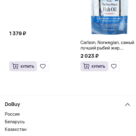
1 379 ₽
Carlson, Norwegian, самый
лучший рыбий жир,
натуральный лимон, 15
2 023 ₽
пакетиков (5 мл) каждый
КУПИТЬ
КУПИТЬ
DoBuy
Россия
Беларусь
Казахстан