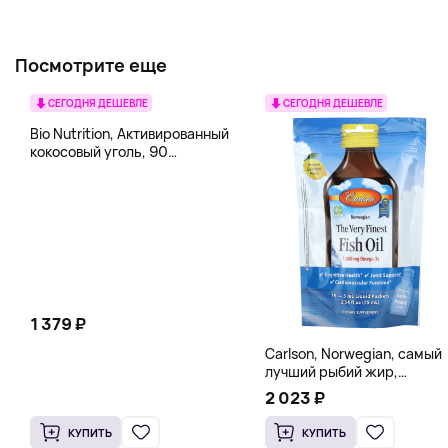
Посмотрите еще
СЕГОДНЯ ДЕШЕВЛЕ
СЕГОДНЯ ДЕШЕВЛЕ
Bio Nutrition, Активированный
кокосовый уголь, 90
вегетарианских капсул (260
мг в каждой капсуле)
1 379 ₽
Carlson, Norwegian, самый
лучший рыбий жир,
натуральный лимон, 15
2 023 ₽
пакетиков (5 мл) каждый
КУПИТЬ
КУПИТЬ