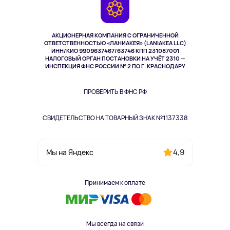
Камеры
Возврат
TV и мультимедиа
Выкуп товара
Музыка и звук
АКЦИОНЕРНАЯ КОМПАНИЯ С ОГРАНИЧЕННОЙ
Спорт
ОТВЕТСТВЕННОСТЬЮ «ЛАНИАКЕЯ» (LANIAKEA LLC)
ИНН/КИО 9909637467/63746 КПП 231087001
Здоровье
НАЛОГОВЫЙ ОРГАН ПОСТАНОВКИ НА УЧЁТ 2310 —
Здоровье питомцев
ИНСПЕКЦИЯ ФНС РОССИИ № 2 ПО Г. КРАСНОДАРУ
Книги
Одежда и аксессуары
ПРОВЕРИТЬ В ФНС РФ
СВИДЕТЕЛЬСТВО НА ТОВАРНЫЙ ЗНАК №1137338
4,9
Мы на Яндекс
Принимаем к оплате
Мы всегда на связи