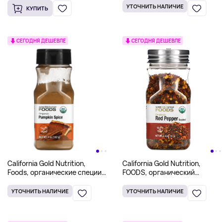
УТОЧНИТЬ НАЛИЧИЕ
КУПИТЬ
СЕГОДНЯ ДЕШЕВЛЕ
СЕГОДНЯ ДЕШЕВЛЕ
California Gold Nutrition,
California Gold Nutrition,
Foods, органические специи
FOODS, органический
для тыквы, 142 г (5 унций)
измельченный красный
перец, 43 г (1,55 унции)
УТОЧНИТЬ НАЛИЧИЕ
УТОЧНИТЬ НАЛИЧИЕ