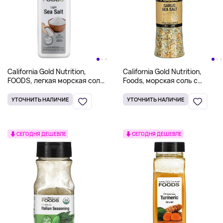
California Gold Nutrition,
California Gold Nutrition,
FOODS, легкая морская соль,
Foods, морская соль с
1,14 кг (40,21 унции)
чесноком в мельнице, 270 г
(9,52 унции)
УТОЧНИТЬ НАЛИЧИЕ
УТОЧНИТЬ НАЛИЧИЕ
СЕГОДНЯ ДЕШЕВЛЕ
СЕГОДНЯ ДЕШЕВЛЕ