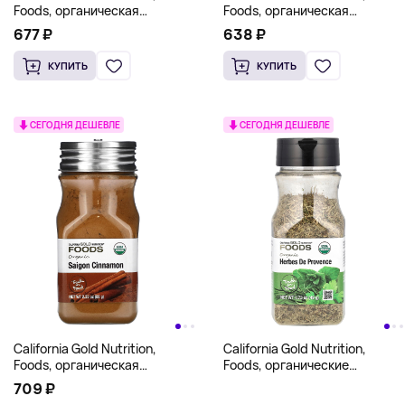
Foods, органическая
Foods, органическая
куркума, молотая, 82 г
паприка, молотая, 71 г
677 ₽
638 ₽
(2,9 унции)
(2,53 унции)
КУПИТЬ
КУПИТЬ
СЕГОДНЯ ДЕШЕВЛЕ
СЕГОДНЯ ДЕШЕВЛЕ
California Gold Nutrition,
California Gold Nutrition,
Foods, органическая
Foods, органические
сайгонская корица, 66 г
прованские травы, 49 г
709 ₽
(2,33 унции)
(1,73 унции)