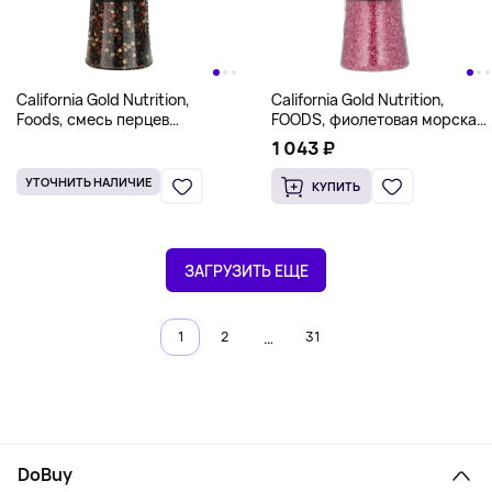
California Gold Nutrition,
California Gold Nutrition,
Foods, смесь перцев
FOODS, фиолетовая морская
горошком в мельнице, 165 г
соль в мельнице, 340 г
1 043 ₽
(5,82 унции)
(12 унций)
УТОЧНИТЬ НАЛИЧИЕ
КУПИТЬ
ЗАГРУЗИТЬ ЕЩЕ
…
1
2
31
DoBuy