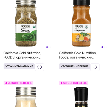
California Gold Nutrition,
California Gold Nutrition,
FOODS, органический
Foods, органический
орегано, 22,6 г (0,80 унции)
порошок карри, 161 г
(5,68 унции)
УТОЧНИТЬ НАЛИЧИЕ
УТОЧНИТЬ НАЛИЧИЕ
СЕГОДНЯ ДЕШЕВЛЕ
СЕГОДНЯ ДЕШЕВЛЕ