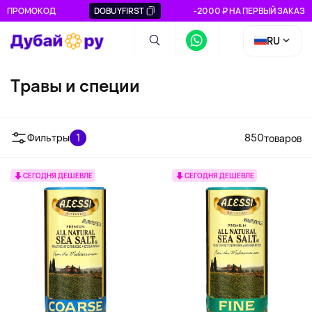
ПРОМОКОД
DOBUYFIRST
-2000 ₽ НА ПЕРВЫЙ ЗАКАЗ
RU
Травы и специи
Базилик
Ваниль
Итальянс
припра
Фильтры
1
850
товаров
СЕГОДНЯ ДЕШЕВЛЕ
СЕГОДНЯ ДЕШЕВЛЕ