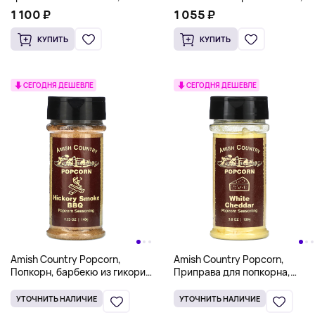
грубого помола, 510 г (18
мелкие кристаллы, 15 унций
1 100 ₽
1 055 ₽
унций)
(425 г)
КУПИТЬ
КУПИТЬ
СЕГОДНЯ ДЕШЕВЛЕ
СЕГОДНЯ ДЕШЕВЛЕ
Amish Country Popcorn,
Amish Country Popcorn,
Попкорн, барбекю из гикори,
Приправа для попкорна,
148 г (5,25 унции)
белый чеддер, 108 г (3,8
унции)
УТОЧНИТЬ НАЛИЧИЕ
УТОЧНИТЬ НАЛИЧИЕ