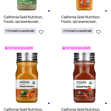
California Gold Nutrition,
California Gold Nutrition,
Foods, органическая
Foods, органическая
итальянская приправа, 37 г
куркума, молотая, 496 г
(1,3 унции)
(17,5 унции)
УТОЧНИТЬ НАЛИЧИЕ
УТОЧНИТЬ НАЛИЧИЕ
СЕГОДНЯ ДЕШЕВЛЕ
СЕГОДНЯ ДЕШЕВЛЕ
California Gold Nutrition,
California Gold Nutrition,