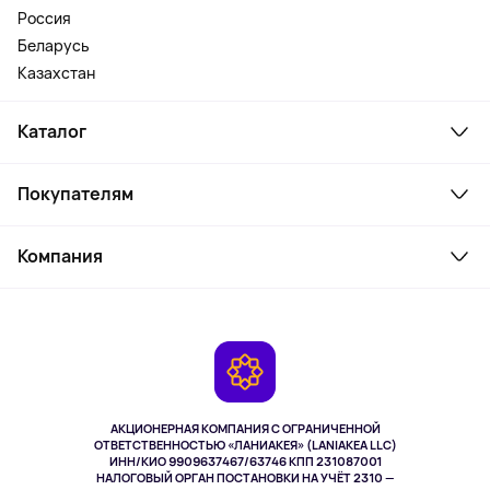
Россия
Беларусь
Казахстан
Каталог
Смартфоны и гаджеты
Покупателям
Ноутбуки, мониторы, VR
Товары для дома
Служба поддержки
Косметика и уход
Компания
Как заказать
Активный отдых
Оплата
О сервисе
Планшеты
Доставка
Контакты
Игровые консоли
Гарантия
Камеры
Возврат
TV и мультимедиа
Выкуп товара
Музыка и звук
АКЦИОНЕРНАЯ КОМПАНИЯ С ОГРАНИЧЕННОЙ
Спорт
ОТВЕТСТВЕННОСТЬЮ «ЛАНИАКЕЯ» (LANIAKEA LLC)
ИНН/КИО 9909637467/63746 КПП 231087001
Здоровье
НАЛОГОВЫЙ ОРГАН ПОСТАНОВКИ НА УЧЁТ 2310 —