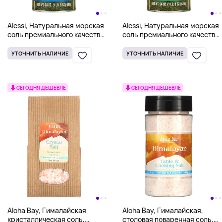
Alessi, Натуральная морская
Alessi, Натуральная морская
соль премиального качества,
соль премиального качества,
грубого помола, 680 г (24
мелкая, 680 г (24 унции)
унции)
УТОЧНИТЬ НАЛИЧИЕ
УТОЧНИТЬ НАЛИЧИЕ
СЕГОДНЯ ДЕШЕВЛЕ
СЕГОДНЯ ДЕШЕВЛЕ
Aloha Bay, Гималайская
Aloha Bay, Гималайская,
кристаллическая соль,
столовая поваренная соль,