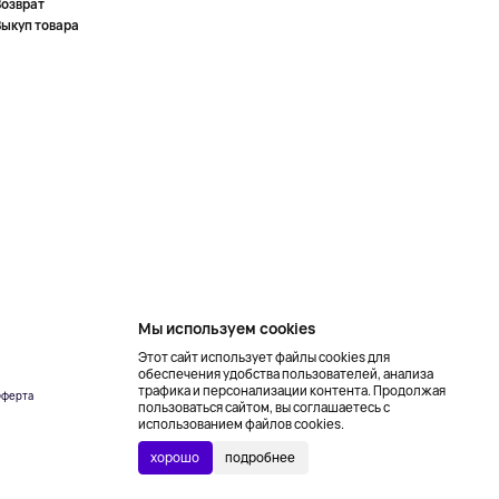
Возврат
Выкуп товара
Мы используем cookies
Этот сайт использует файлы cookies для
обеспечения удобства пользователей, анализа
трафика и персонализации контента. Продолжая
ферта
Создание сайта –
пользоваться сайтом, вы соглашаетесь с
NetLab
использованием файлов cookies.
хорошо
подробнее