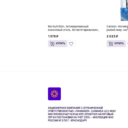
Bio Nutrition, Активированный
Carlson, Norwe
кокосовый уголь, 90 вегетарианских
рыбий жир, нат
капсул (260 мг в каждой капсуле)
пакетиков (5 м
1 379 ₽
2 023 ₽
КУПИТЬ
КУПИТЬ
АКЦИОНЕРНАЯ КОМПАНИЯ С ОГРАНИЧЕННОЙ
ОТВЕТСТВЕННОСТЬЮ «ЛАНИАКЕЯ» (LANIAKEA LLC)
ИНН/
КИО 9909637467/63746 КПП 231087001
НАЛОГОВЫЙ
ОРГАН ПОСТАНОВКИ НА УЧЁТ 2310 — ИНСПЕКЦИЯ ФНС
РОССИИ № 2 ПО Г. КРАСНОДАРУ