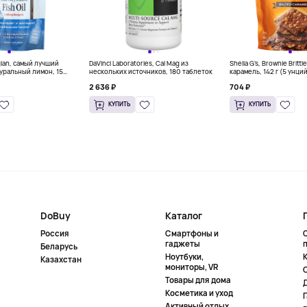
gian, самый лучший
DaVinci Laboratories, Cal Mag из
Sheila G's, Brownie Britt
уральный лимон, 15
нескольких источников, 180 таблеток
карамель, 142 г (5 унци
л) каждый
2 636 ₽
704 ₽
КУПИТЬ
КУПИТЬ
DoBuy
Каталог
Россия
Смартфоны и
гаджеты
Беларусь
Ноутбуки,
К
Казахстан
мониторы, VR
Товары для дома
Косметика и уход
Активный отдых