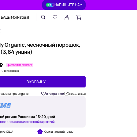
НАПИШИТЕ НАМ
БАДы MorNatural
и)
ly Organic, чесночный порошок,
 (3,64 унции)
 ₽
СЕГОДНЯ ДЕШЕВЛЕ
но для заказа
В КОРЗИНУ
овары Simply Organic
В избранное
Поделиться
ой регион России за 15-20 дней
тная доставка с абсолютной гарантией
ар из США
Оригинальный товар