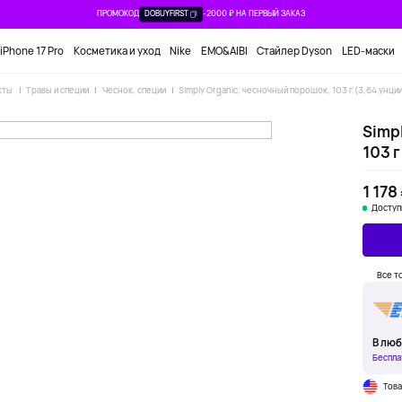
ПРОМОКОД
DOBUYFIRST
-2000 ₽ НА ПЕРВЫЙ ЗАКАЗ
iPhone 17 Pro
Косметика и уход
Nike
EMO&AIBI
Стайлер Dyson
LED-маски
кты
Травы и специи
Чеснок, специи
Simply Organic, чесночный порошок, 103 г (3,64 унци
Simp
103 г
1 178
Доступ
Все т
В люб
Беспла
Тов