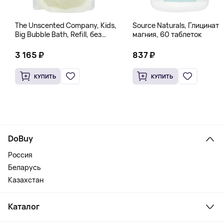
The Unscented Company, Kids,
Source Naturals, Глицинат
Big Bubble Bath, Refill, без
магния, 60 таблеток
отдушек, 1 л (33,8 жидк.
Унции)
3 165 ₽
837 ₽
КУПИТЬ
КУПИТЬ
DoBuy
Россия
Беларусь
Казахстан
Каталог
Смартфоны и гаджеты