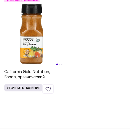
California Gold Nutrition,
Foods, органический
порошок карри, 161 г
(5,68 унции)
УТОЧНИТЬ НАЛИЧИЕ