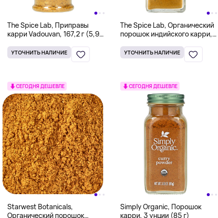
The Spice Lab, Приправы
The Spice Lab, Органический
карри Vadouvan, 167,2 г (5,9
порошок индийского карри,
унции)
59 г (2,1 унции)
УТОЧНИТЬ НАЛИЧИЕ
УТОЧНИТЬ НАЛИЧИЕ
СЕГОДНЯ ДЕШЕВЛЕ
СЕГОДНЯ ДЕШЕВЛЕ
Starwest Botanicals,
Simply Organic, Порошок
Органический порошок
карри, 3 унции (85 г)