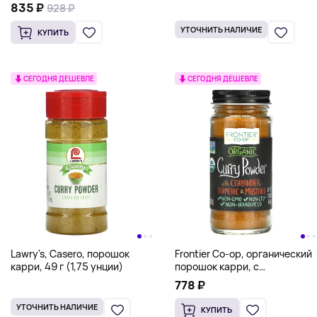
835 ₽
928 ₽
УТОЧНИТЬ НАЛИЧИЕ
КУПИТЬ
СЕГОДНЯ ДЕШЕВЛЕ
СЕГОДНЯ ДЕШЕВЛЕ
Lawry's, Casero, порошок
Frontier Co-op, органический
карри, 49 г (1,75 унции)
порошок карри, с
кориандром, куркумой и
778 ₽
горчицей, 54 г (1,90 унции)
УТОЧНИТЬ НАЛИЧИЕ
КУПИТЬ