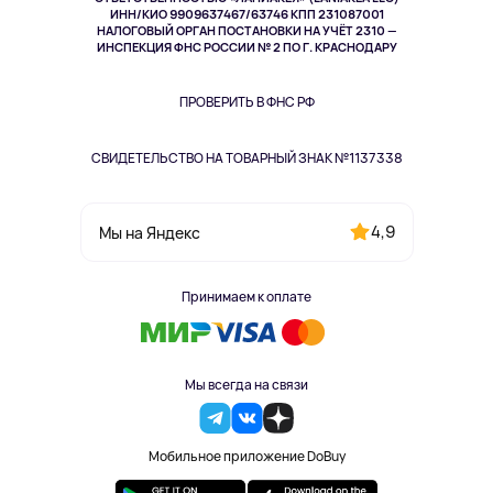
ИНН/КИО 9909637467/63746 КПП 231087001
Здоровье
НАЛОГОВЫЙ ОРГАН ПОСТАНОВКИ НА УЧЁТ 2310 —
Здоровье питомцев
ИНСПЕКЦИЯ ФНС РОССИИ № 2 ПО Г. КРАСНОДАРУ
Книги
Одежда и аксессуары
ПРОВЕРИТЬ В ФНС РФ
СВИДЕТЕЛЬСТВО НА ТОВАРНЫЙ ЗНАК №1137338
4,9
Мы на Яндекс
Принимаем к оплате
Мы всегда на связи
Мобильное приложение DoBuy