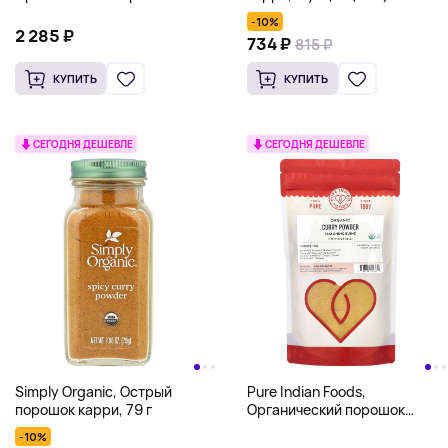
карри, 453,6 г (1 фунт)
-10%
2 285 ₽
734 ₽
815 ₽
КУПИТЬ
КУПИТЬ
СЕГОДНЯ ДЕШЕВЛЕ
СЕГОДНЯ ДЕШЕВЛЕ
Simply Organic, Острый
Pure Indian Foods,
порошок карри, 79 г
Органический порошок
карри, смесь приправ, 226 г
-10%
(8 унций)