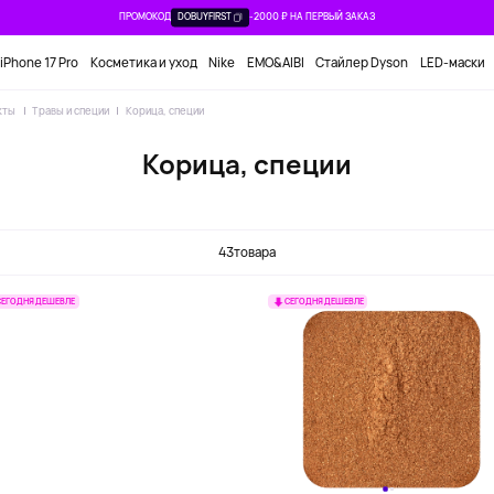
ПРОМОКОД
DOBUYFIRST
-2000 ₽ НА ПЕРВЫЙ ЗАКАЗ
iPhone 17 Pro
Косметика и уход
Nike
EMO&AIBI
Стайлер Dyson
LED-маски
кты
Травы и специи
Корица, специи
Корица, специи
43
товара
СЕГОДНЯ ДЕШЕВЛЕ
СЕГОДНЯ ДЕШЕВЛЕ