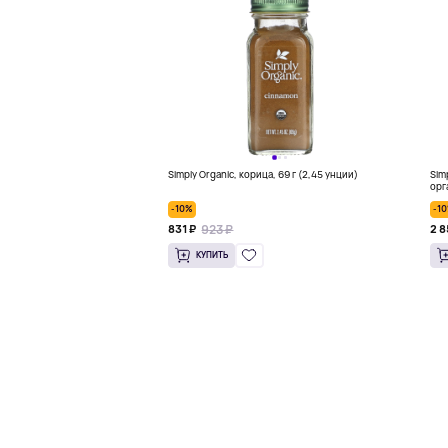
Simply Organic, корица, 69 г (2,45 унции)
Simp
орг
-10%
-1
923 ₽
831 ₽
2 8
КУПИТЬ