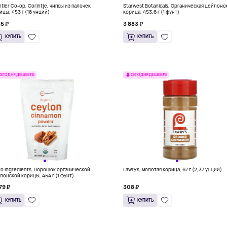
ntier Co-op, Corintje, чипсы из палочек
Starwest Botanicals, Органическая цейлонс
ицы, 453 г (16 унций)
корица, 453,6 г (1 фунт)
15 ₽
3 883 ₽
КУПИТЬ
КУПИТЬ
СЕГОДНЯ ДЕШЕВЛЕ
СЕГОДНЯ ДЕШЕВЛЕ
ro Ingredients, Порошок органической
Lawry's, молотая корица, 67 г (2,37 унции)
лонской корицы, 454 г (1 фунт)
79 ₽
308 ₽
КУПИТЬ
КУПИТЬ