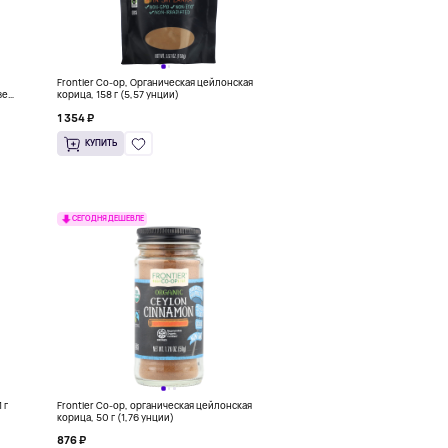
Frontier Co-op, Органическая цейлонская
ве
корица, 158 г (5,57 унции)
16
1 354 ₽
КУПИТЬ
СЕГОДНЯ ДЕШЕВЛЕ
 г
Frontier Co-op, органическая цейлонская
корица, 50 г (1,76 унции)
876 ₽