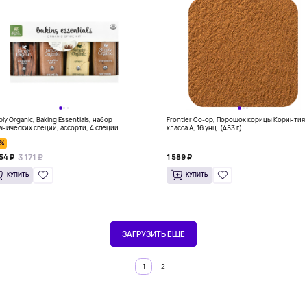
ly Organic, Baking Essentials, набор
Frontier Co-op, Порошок корицы Коринтия
анических специй, ассорти, 4 специи
класса А, 16 унц. (453 г)
0%
3 171 ₽
54 ₽
1 589 ₽
КУПИТЬ
КУПИТЬ
ЗАГРУЗИТЬ ЕЩЕ
1
2