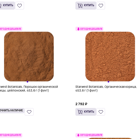
КУПИТЬ
КУПИТЬ
СЕГОДНЯ ДЕШЕВЛЕ
СЕГОДНЯ ДЕШЕВЛЕ
rwest Botanicals, Порошок органической
Starwest Botanicals, Органическая корица,
ицы, цейлонский, 453,6 г (1 фунт)
453,6 г (1 фунт)
2 792 ₽
ОЧНИТЬ НАЛИЧИЕ
КУПИТЬ
СЕГОДНЯ ДЕШЕВЛЕ
СЕГОДНЯ ДЕШЕВЛЕ