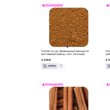
СЕГОДНЯ ДЕШЕВЛЕ
Frontier Co-op, премиальный порошок из
Fro
вьетнамской корицы, 453 г (16 унций)
цей
(16
2 439 ₽
5 1
КУПИТЬ
СЕГОДНЯ ДЕШЕВЛЕ