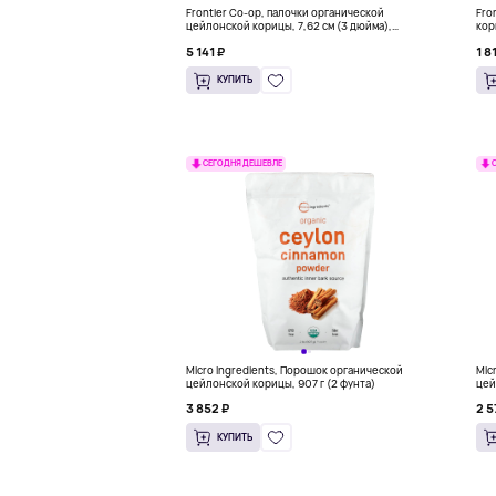
Frontier Co-op, палочки органической
Fro
цейлонской корицы, 7,62 см (3 дюйма),
кор
сертификация справедливой торговли
5 141 ₽
1 8
Fairtrade, 453 г (16 унций)
КУПИТЬ
СЕГОДНЯ ДЕШЕВЛЕ
Micro Ingredients, Порошок органической
Mic
цейлонской корицы, 907 г (2 фунта)
цей
3 852 ₽
2 5
КУПИТЬ