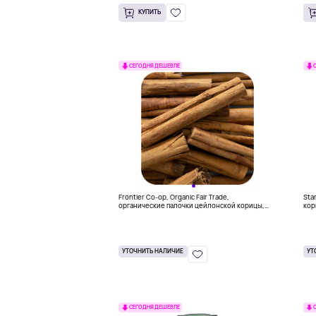
КУПИТЬ
СЕГОДНЯ ДЕШЕВЛЕ
Frontier Co-op, Organic Fair Trade,
Sta
органические палочки цейлонской корицы,
кор
7,62 см, (3 дюйма), 453 г (16 унций)
УТОЧНИТЬ НАЛИЧИЕ
УТ
СЕГОДНЯ ДЕШЕВЛЕ