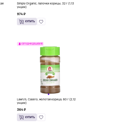
кая
Simply Organic, палочки корицы, 32 г (1,13
унции)
974 ₽
КУПИТЬ
СЕГОДНЯ ДЕШЕВЛЕ
Lawry's, Casero, молотая корица, 60 г (2,12
унции)
364 ₽
КУПИТЬ