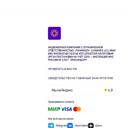
АКЦИОНЕРНАЯ КОМПАНИЯ С ОГРАНИЧЕННОЙ
ОТВЕТСТВЕННОСТЬЮ «ЛАНИАКЕЯ» (LANIAKEA LLC)
ИНН/
КИО 9909637467/63746 КПП 231087001
НАЛОГОВЫЙ
ОРГАН ПОСТАНОВКИ НА УЧЁТ 2310 — ИНСПЕКЦИЯ ФНС
РОССИИ № 2 ПО Г. КРАСНОДАРУ
ПРОВЕРИТЬ В ФНС РФ
СВИДЕТЕЛЬСТВО НА ТОВАРНЫЙ ЗНАК №1137338
Мы на Яндекс
4,9
Принимаем к оплате
Мы всегда на связи
Telegram
Vkontakte
Дзен