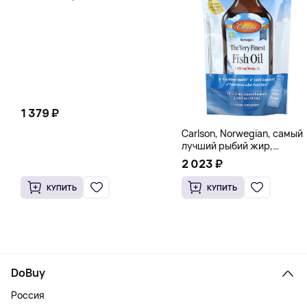
вегетарианских капсул (260
мг в каждой капсуле)
1 379 ₽
Carlson, Norwegian, самый
лучший рыбий жир,
натуральный лимон, 15
2 023 ₽
пакетиков (5 мл) каждый
КУПИТЬ
КУПИТЬ
DoBuy
Россия