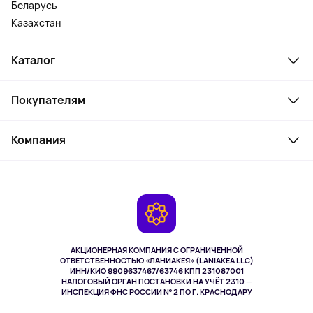
Беларусь
Казахстан
Каталог
Смартфоны и гаджеты
Покупателям
Ноутбуки, мониторы, VR
Товары для дома
Служба поддержки
Косметика и уход
Компания
Как заказать
Активный отдых
Оплата
О сервисе
Планшеты
Доставка
Контакты
Игровые консоли
Гарантия
Камеры
Возврат
TV и мультимедиа
Выкуп товара
Музыка и звук
АКЦИОНЕРНАЯ КОМПАНИЯ С ОГРАНИЧЕННОЙ
Спорт
ОТВЕТСТВЕННОСТЬЮ «ЛАНИАКЕЯ» (LANIAKEA LLC)
ИНН/КИО 9909637467/63746 КПП 231087001
Здоровье
НАЛОГОВЫЙ ОРГАН ПОСТАНОВКИ НА УЧЁТ 2310 —
Здоровье питомцев
ИНСПЕКЦИЯ ФНС РОССИИ № 2 ПО Г. КРАСНОДАРУ
Книги