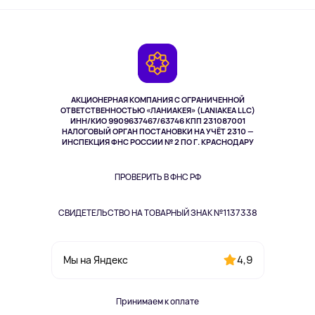
Активный отдых
Оплата
О сервисе
Планшеты
Доставка
Контакты
Игровые консоли
Гарантия
Камеры
Возврат
TV и мультимедиа
Выкуп товара
Музыка и звук
АКЦИОНЕРНАЯ КОМПАНИЯ С ОГРАНИЧЕННОЙ
Спорт
ОТВЕТСТВЕННОСТЬЮ «ЛАНИАКЕЯ» (LANIAKEA LLC)
ИНН/КИО 9909637467/63746 КПП 231087001
Здоровье
НАЛОГОВЫЙ ОРГАН ПОСТАНОВКИ НА УЧЁТ 2310 —
Здоровье питомцев
ИНСПЕКЦИЯ ФНС РОССИИ № 2 ПО Г. КРАСНОДАРУ
Книги
Одежда и аксессуары
ПРОВЕРИТЬ В ФНС РФ
СВИДЕТЕЛЬСТВО НА ТОВАРНЫЙ ЗНАК №1137338
4,9
Мы на Яндекс
Принимаем к оплате