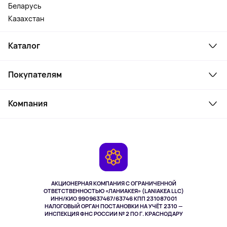
Беларусь
Казахстан
Каталог
Смартфоны и гаджеты
Покупателям
Ноутбуки, мониторы, VR
Товары для дома
Служба поддержки
Косметика и уход
Компания
Как заказать
Активный отдых
Оплата
О сервисе
Планшеты
Доставка
Контакты
Игровые консоли
Гарантия
Камеры
Возврат
TV и мультимедиа
Выкуп товара
Музыка и звук
АКЦИОНЕРНАЯ КОМПАНИЯ С ОГРАНИЧЕННОЙ
Спорт
ОТВЕТСТВЕННОСТЬЮ «ЛАНИАКЕЯ» (LANIAKEA LLC)
ИНН/КИО 9909637467/63746 КПП 231087001
Здоровье
НАЛОГОВЫЙ ОРГАН ПОСТАНОВКИ НА УЧЁТ 2310 —
Здоровье питомцев
ИНСПЕКЦИЯ ФНС РОССИИ № 2 ПО Г. КРАСНОДАРУ
Книги