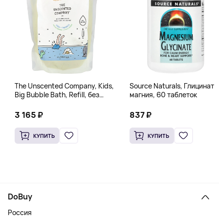
The Unscented Company, Kids,
Source Naturals, Глицинат
Big Bubble Bath, Refill, без
магния, 60 таблеток
отдушек, 1 л (33,8 жидк.
Унции)
3 165 ₽
837 ₽
КУПИТЬ
КУПИТЬ
DoBuy
Россия