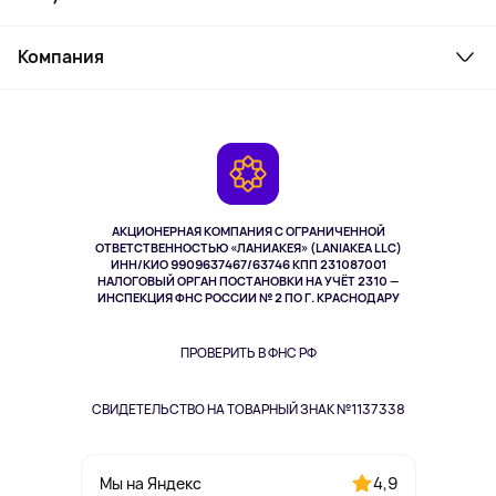
Товары для дома
Служба поддержки
Косметика и уход
Компания
Как заказать
Активный отдых
Оплата
О сервисе
Планшеты
Доставка
Контакты
Игровые консоли
Гарантия
Камеры
Возврат
TV и мультимедиа
Выкуп товара
Музыка и звук
АКЦИОНЕРНАЯ КОМПАНИЯ С ОГРАНИЧЕННОЙ
Спорт
ОТВЕТСТВЕННОСТЬЮ «ЛАНИАКЕЯ» (LANIAKEA LLC)
ИНН/КИО 9909637467/63746 КПП 231087001
Здоровье
НАЛОГОВЫЙ ОРГАН ПОСТАНОВКИ НА УЧЁТ 2310 —
Здоровье питомцев
ИНСПЕКЦИЯ ФНС РОССИИ № 2 ПО Г. КРАСНОДАРУ
Книги
Одежда и аксессуары
ПРОВЕРИТЬ В ФНС РФ
СВИДЕТЕЛЬСТВО НА ТОВАРНЫЙ ЗНАК №1137338
4,9
Мы на Яндекс