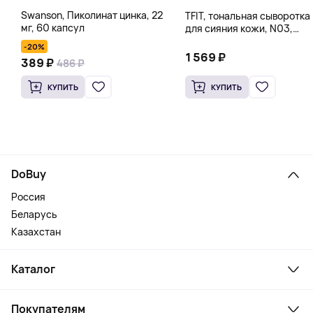
Swanson, Пиколинат цинка, 22
TFIT, тональная сыворотка
мг, 60 капсул
для сияния кожи, N03,
имбирь, 30 г (1,05 унции)
-20%
1 569 ₽
389 ₽
486 ₽
КУПИТЬ
КУПИТЬ
DoBuy
Россия
Беларусь
Казахстан
Каталог
Смартфоны и гаджеты
Покупателям
Ноутбуки, мониторы, VR