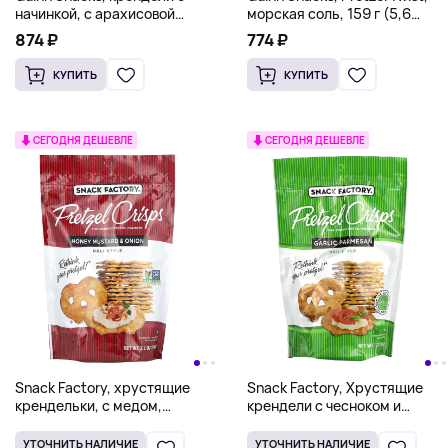
начинкой, с арахисовой
морская соль, 159 г (5,6
пастой, 198 г (7 унций)
унции)
874 ₽
774 ₽
КУПИТЬ
КУПИТЬ
СЕГОДНЯ ДЕШЕВЛЕ
СЕГОДНЯ ДЕШЕВЛЕ
Snack Factory, хрустящие
Snack Factory, Хрустящие
крендельки, с медом,
крендели с чесноком и
горчицей и луком, деликатес,
пармезаном, по вкусу, 204 г
204 г (7,2 унции)
(7,2 унции)
УТОЧНИТЬ НАЛИЧИЕ
УТОЧНИТЬ НАЛИЧИЕ