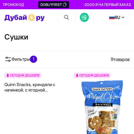
ПРОМОКОД
DOBUYFIRST
-2000 ₽ НА ПЕРВЫЙ ЗАКАЗ
RU
Сушки
Фильтры
1
9
товаров
СЕГОДНЯ ДЕШЕВЛЕ
СЕГОДНЯ ДЕШЕВЛЕ
Quinn Snacks, крендели с
начинкой, с ягодной
начинкой, 170 г (6 унций)