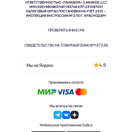
Спорт
ОТВЕТСТВЕННОСТЬЮ «ЛАНИАКЕЯ» (LANIAKEA LLC)
ИНН/КИО 9909637467/63746 КПП 231087001
Здоровье
НАЛОГОВЫЙ ОРГАН ПОСТАНОВКИ НА УЧЁТ 2310 —
Здоровье питомцев
ИНСПЕКЦИЯ ФНС РОССИИ № 2 ПО Г. КРАСНОДАРУ
Книги
Одежда и аксессуары
ПРОВЕРИТЬ В ФНС РФ
СВИДЕТЕЛЬСТВО НА ТОВАРНЫЙ ЗНАК №1137338
4,9
Мы на Яндекс
Принимаем к оплате
Мы всегда на связи
Мобильное приложение DoBuy