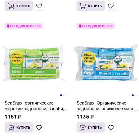
унции)
КУПИТЬ
КУПИТЬ
СЕГОДНЯ ДЕШЕВЛЕ
СЕГОДНЯ ДЕШЕВЛЕ
SeaSnax, органические
SeaSnax, Органические
морские водоросли, васаби,
водоросли, оливковое масло
6 пакетиков по 5 г (0,18
высшего качества и морская
1 151 ₽
1 135 ₽
унции)
соль, 6 пакетиков по 5 г (0,18
унции)
КУПИТЬ
КУПИТЬ