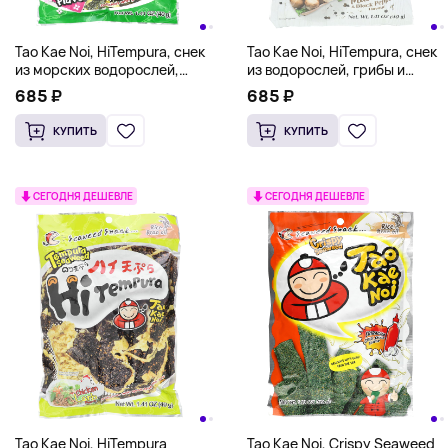
Tao Kae Noi, HiTempura, снек
Tao Kae Noi, HiTempura, снек
из морских водорослей,
из водорослей, грибы и
оригинальный, 40 г (1,41
черный перец, 40 г (1,41
685 ₽
685 ₽
унции)
унции)
КУПИТЬ
КУПИТЬ
СЕГОДНЯ ДЕШЕВЛЕ
СЕГОДНЯ ДЕШЕВЛЕ
Tao Kae Noi, HiTempura
Tao Kae Noi, Crispy Seaweed