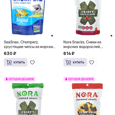
SeaSnax, Chomperz,
Nora Snacks, Снеки из
хрустящие чипсы из морских
морских водорослей,
водорослей, оригинальный
хрустящие, пряные, 32 г (1,13
630 ₽
614 ₽
вкус, 1 унция (30 г)
унции)
КУПИТЬ
КУПИТЬ
СЕГОДНЯ ДЕШЕВЛЕ
СЕГОДНЯ ДЕШЕВЛЕ