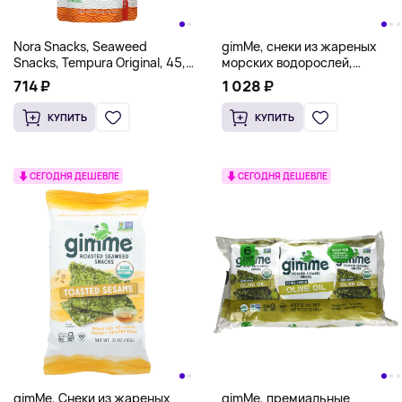
Nora Snacks, Seaweed
gimMe, снеки из жареных
Snacks, Tempura Original, 45,4
морских водорослей,
г (1,6 унции)
морская соль и масло
714 ₽
1 028 ₽
авокадо, 6 пакетиков по 4,5 г
(0,16 унции)
КУПИТЬ
КУПИТЬ
СЕГОДНЯ ДЕШЕВЛЕ
СЕГОДНЯ ДЕШЕВЛЕ
gimMe, Снеки из жареных
gimMe, премиальные