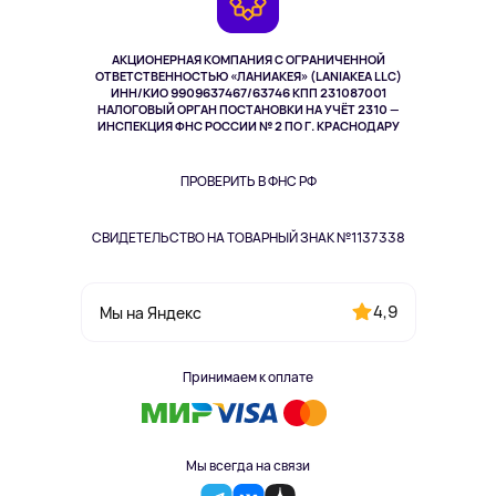
TV и мультимедиа
Выкуп товара
Музыка и звук
АКЦИОНЕРНАЯ КОМПАНИЯ С ОГРАНИЧЕННОЙ
Спорт
ОТВЕТСТВЕННОСТЬЮ «ЛАНИАКЕЯ» (LANIAKEA LLC)
ИНН/КИО 9909637467/63746 КПП 231087001
Здоровье
НАЛОГОВЫЙ ОРГАН ПОСТАНОВКИ НА УЧЁТ 2310 —
Здоровье питомцев
ИНСПЕКЦИЯ ФНС РОССИИ № 2 ПО Г. КРАСНОДАРУ
Книги
Одежда и аксессуары
ПРОВЕРИТЬ В ФНС РФ
СВИДЕТЕЛЬСТВО НА ТОВАРНЫЙ ЗНАК №1137338
4,9
Мы на Яндекс
Принимаем к оплате
Мы всегда на связи