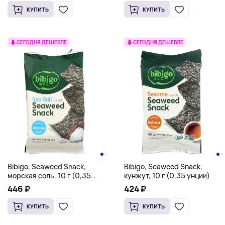
по 4 г (0,14 унции)
унции)
КУПИТЬ
КУПИТЬ
СЕГОДНЯ ДЕШЕВЛЕ
СЕГОДНЯ ДЕШЕВЛЕ
Bibigo, Seaweed Snack,
Bibigo, Seaweed Snack,
морская соль, 10 г (0,35
кунжут, 10 г (0,35 унции)
унции)
446 ₽
424 ₽
КУПИТЬ
КУПИТЬ