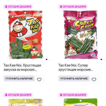
СЕГОДНЯ ДЕШЕВЛЕ
СЕГОДНЯ ДЕШЕВЛЕ
Tao Kae Noi, Хрустящая
Tao Kae Noi, Супер
закуска из морских
хрустящие морские
водорослей, острая и
водоросли на гриле,
пряная, 32 г (1,12 унции)
волнистые, кимчи, 24 г (0,84
УТОЧНИТЬ НАЛИЧИЕ
УТОЧНИТЬ НАЛИЧИЕ
унции)
СЕГОДНЯ ДЕШЕВЛЕ
СЕГОДНЯ ДЕШЕВЛЕ