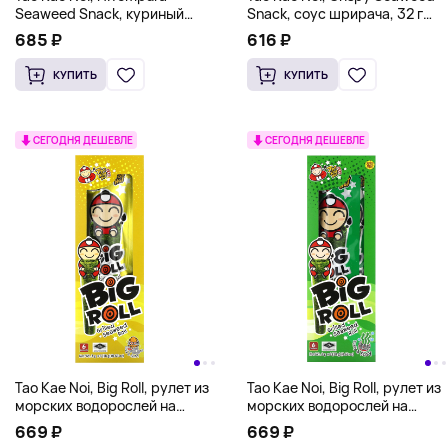
Seaweed Snack, куриный
Snack, соус шрирача, 32 г
ларб, 40 г (1,41 унции)
(1,12 унции)
685 ₽
616 ₽
КУПИТЬ
КУПИТЬ
СЕГОДНЯ ДЕШЕВЛЕ
СЕГОДНЯ ДЕШЕВЛЕ
Tao Kae Noi, Big Roll, рулет из
Tao Kae Noi, Big Roll, рулет из
морских водорослей на
морских водорослей на
гриле, острые кальмары на
гриле, классический, 6
669 ₽
669 ₽
гриле, 6 пакетиков по 3 г (0,11
пакетиков по 3 г (0,11 унции)