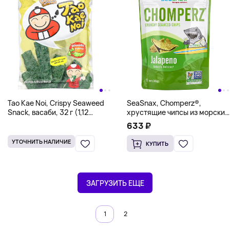
Tao Kae Noi, Crispy Seaweed
SeaSnax, Chomperz®,
Snack, васаби, 32 г (1,12
хрустящие чипсы из морских
унции)
водорослей, халапеньо, 30 г
633 ₽
(1 унция)
УТОЧНИТЬ НАЛИЧИЕ
КУПИТЬ
ЗАГРУЗИТЬ ЕЩЕ
1
2