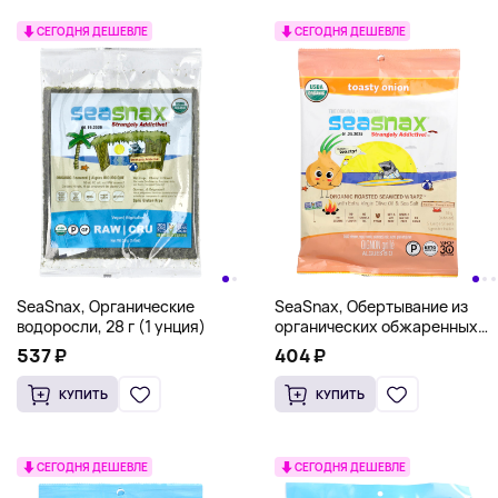
СЕГОДНЯ ДЕШЕВЛЕ
СЕГОДНЯ ДЕШЕВЛЕ
SeaSnax, Органические
SeaSnax, Обертывание из
водоросли, 28 г (1 унция)
органических обжаренных
морских водорослей с
537 ₽
404 ₽
оливковым маслом первого
отжима и морской солью,
КУПИТЬ
КУПИТЬ
поджаренный лук, 5 больших
листов, 15 г (0,54 унции)
СЕГОДНЯ ДЕШЕВЛЕ
СЕГОДНЯ ДЕШЕВЛЕ