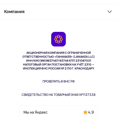
Товары для дома
Служба поддержки
Косметика и уход
Компания
Как заказать
Активный отдых
Оплата
О сервисе
Планшеты
Доставка
Контакты
Игровые консоли
Гарантия
Камеры
Возврат
TV и мультимедиа
Выкуп товара
Музыка и звук
АКЦИОНЕРНАЯ КОМПАНИЯ С ОГРАНИЧЕННОЙ
Спорт
ОТВЕТСТВЕННОСТЬЮ «ЛАНИАКЕЯ» (LANIAKEA LLC)
ИНН/КИО 9909637467/63746 КПП 231087001
Здоровье
НАЛОГОВЫЙ ОРГАН ПОСТАНОВКИ НА УЧЁТ 2310 —
Здоровье питомцев
ИНСПЕКЦИЯ ФНС РОССИИ № 2 ПО Г. КРАСНОДАРУ
Книги
Одежда и аксессуары
ПРОВЕРИТЬ В ФНС РФ
СВИДЕТЕЛЬСТВО НА ТОВАРНЫЙ ЗНАК №1137338
4,9
Мы на Яндекс