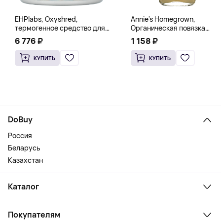
EHPlabs, Oxyshred,
Annie's Homegrown,
термогенное средство для
Органическая повязка
сжигания жира, малиновое
«Богиня», 236 мл (8 жидк.
6 776 ₽
1 158 ₽
освежение, 318 г (11,2 унции)
унц.)
КУПИТЬ
КУПИТЬ
DoBuy
Россия
Беларусь
Казахстан
Каталог
Смартфоны и гаджеты
Покупателям
Ноутбуки, мониторы, VR