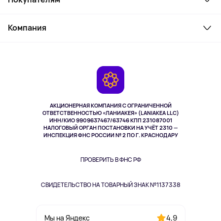
Товары для дома
Служба поддержки
Косметика и уход
Компания
Как заказать
Активный отдых
Оплата
О сервисе
Планшеты
Доставка
Контакты
Игровые консоли
Гарантия
Камеры
Возврат
TV и мультимедиа
Выкуп товара
Музыка и звук
АКЦИОНЕРНАЯ КОМПАНИЯ С ОГРАНИЧЕННОЙ
Спорт
ОТВЕТСТВЕННОСТЬЮ «ЛАНИАКЕЯ» (LANIAKEA LLC)
ИНН/КИО 9909637467/63746 КПП 231087001
Здоровье
НАЛОГОВЫЙ ОРГАН ПОСТАНОВКИ НА УЧЁТ 2310 —
Здоровье питомцев
ИНСПЕКЦИЯ ФНС РОССИИ № 2 ПО Г. КРАСНОДАРУ
Книги
Одежда и аксессуары
ПРОВЕРИТЬ В ФНС РФ
СВИДЕТЕЛЬСТВО НА ТОВАРНЫЙ ЗНАК №1137338
4,9
Мы на Яндекс