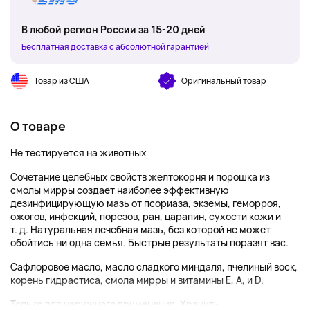
В любой регион России за 15-20 дней
Бесплатная доставка с абсолютной гарантией
Товар из США
Оригинальный товар
О товаре
Не тестируется на животных
Сочетание целебных свойств желтокорня и порошка из
смолы мирры создает наиболее эффективную
дезинфицирующую мазь от псориаза, экземы, геморроя,
ожогов, инфекций, порезов, ран, царапин, сухости кожи и
т. д. Натуральная лечебная мазь, без которой не может
обойтись ни одна семья. Быстрые результаты поразят вас.
Сафлоровое масло, масло сладкого миндаля, пчелиный воск,
корень гидрастиса, смола мирры и витамины E, A, и D.
Только для наружного применения. Хранить ...