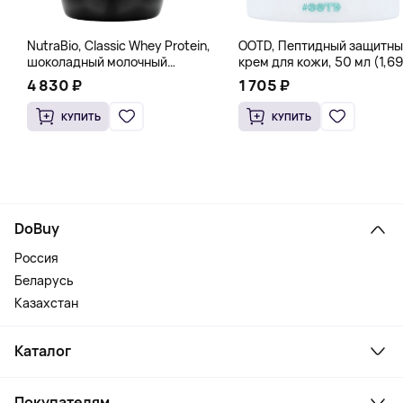
NutraBio, Classic Whey Protein,
OOTD, Пептидный защитны
шоколадный молочный
крем для кожи, 50 мл (1,69
коктейль, 907 г (2 фунта)
жидк. Унции)
4 830 ₽
1 705 ₽
КУПИТЬ
КУПИТЬ
DoBuy
Россия
Беларусь
Казахстан
Каталог
Смартфоны и гаджеты
Покупателям
Ноутбуки, мониторы, VR