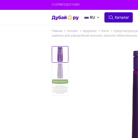
О СЕРВИСЕ
ДОСТАВКА
RU
Каталог
Главная
Каталог
Здоровье
IHerb
Средства для ду
шампунь для определения локонов, для всех типов локонов, 