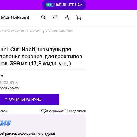
НАПИШИТЕ НАМ
БАДы MorNatural
 и многое другое | iHerb.com
Giovanni, Curl Habit,
nni, Curl Habit, шампунь для
деления локонов, для всех типов
ов, 399 мл (13,5 жидк. унц.)
 ₽
НЯЯ ЦЕНА
упен к заказу
УТОЧНИТЬ НАЛИЧИЕ
овары
В избранное
Поделиться
ой регион России за 15-20 дней