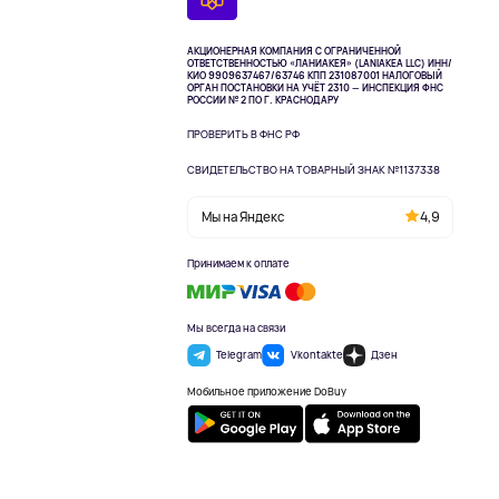
АКЦИОНЕРНАЯ КОМПАНИЯ С ОГРАНИЧЕННОЙ
ОТВЕТСТВЕННОСТЬЮ «ЛАНИАКЕЯ» (LANIAKEA LLC)
ИНН/
КИО 9909637467/63746 КПП 231087001
НАЛОГОВЫЙ
ОРГАН ПОСТАНОВКИ НА УЧЁТ 2310 — ИНСПЕКЦИЯ ФНС
РОССИИ № 2 ПО Г. КРАСНОДАРУ
ПРОВЕРИТЬ В ФНС РФ
СВИДЕТЕЛЬСТВО НА ТОВАРНЫЙ ЗНАК №1137338
Мы на Яндекс
4,9
Принимаем к оплате
Мы всегда на связи
Telegram
Vkontakte
Дзен
Мобильное приложение DoBuy