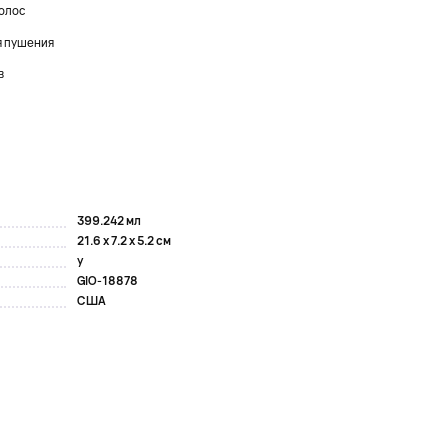
волос
я пушения
в
399.242 мл
21.6 x 7.2 x 5.2 см
y
GIO-18878
США