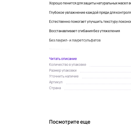
Хорошо пенится для защиты натуральных масел 
Глубокое увлажнение каждой пряди для контрол
Естественно помогает улучшить текстуру локоно
Восстанавливает сгибания без утяжеления
Без лаурил- и лауретсульфатов
Увлажнение...
Читать описание
Количество в упаковке
Размер упаковки
Уточнить наличие
Артикул
Страна
Посмотрите еще