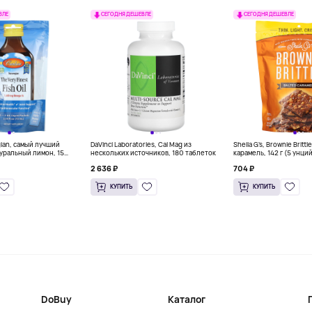
ВЛЕ
СЕГОДНЯ ДЕШЕВЛЕ
СЕГОДНЯ ДЕШЕВЛЕ
gian, самый лучший
DaVinci Laboratories, Cal Mag из
Sheila G's, Brownie Britt
уральный лимон, 15
нескольких источников, 180 таблеток
карамель, 142 г (5 унци
л) каждый
2 636 ₽
704 ₽
КУПИТЬ
КУПИТЬ
DoBuy
Каталог