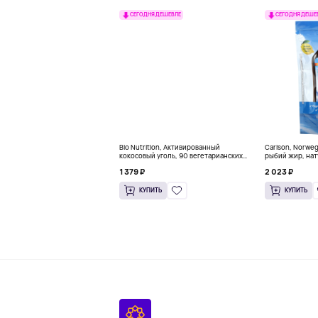
СЕГОДНЯ ДЕШЕВЛЕ
СЕГОДНЯ ДЕШЕ
Bio Nutrition, Активированный
Carlson, Norwe
кокосовый уголь, 90 вегетарианских
рыбий жир, нат
капсул (260 мг в каждой капсуле)
пакетиков (5 м
1 379 ₽
2 023 ₽
КУПИТЬ
КУПИТЬ