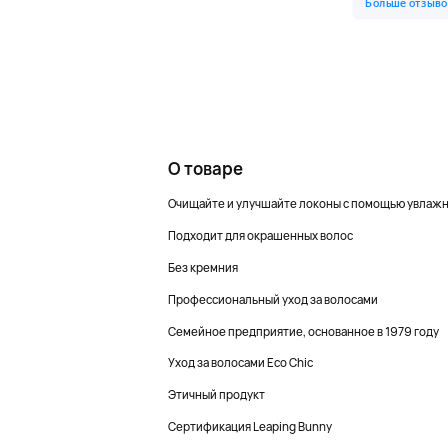
О товаре
Очищайте и улучшайте локоны с помощью увлажн
Подходит для окрашенных волос
Без кремния
Профессиональный уход за волосами
Семейное предприятие, основанное в 1979 году
Уход за волосами Eco Chic
Этичный продукт
Сертификация Leaping Bunny