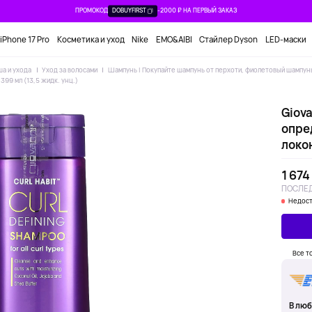
ПРОМОКОД
DOBUYFIRST
-2000 ₽ НА ПЕРВЫЙ ЗАКАЗ
iPhone 17 Pro
Косметика и уход
Nike
EMO&AIBI
Стайлер Dyson
LED-маски
ша и ухода
Уход за волосами
Шампунь | Покупайте шампунь от перхоти, фиолетовый шампунь
399 мл (13,5 жидк. унц.)
Giova
опре
локон
1 674
ПОСЛЕД
Недост
Все т
В люб