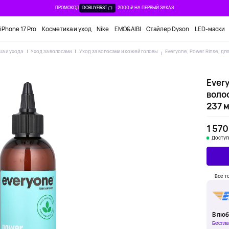
ПРОМОКОД
DOBUYFIRST
-2000 ₽ НА ПЕРВЫЙ ЗАКАЗ
iPhone 17 Pro
Косметика и уход
Nike
EMO&AIBI
Стайлер Dyson
LED-маски
ша и ухода
Уход за волосами
Уход за волосами и кожей головы
Everyone, Power Rinse, для
Every
волос
237 м
1 570
Доступ
Все т
В люб
Беспла