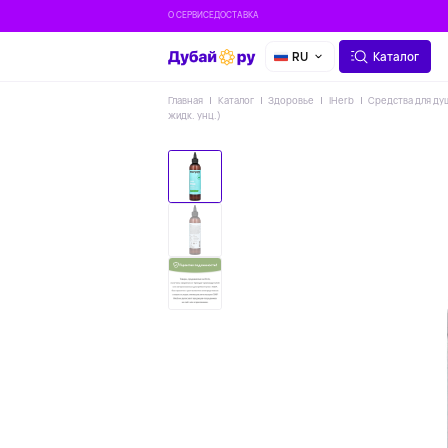
О СЕРВИСЕ
ДОСТАВКА
RU
Каталог
Главная
Каталог
Здоровье
IHerb
Средства для ду
жидк. унц.)