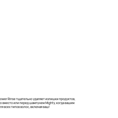
ower Rinse тщательно удаляет излишки продуктов,
го вместо или перед шампунем Mighty, когда вашим
я всех типов волос, включая ваш!