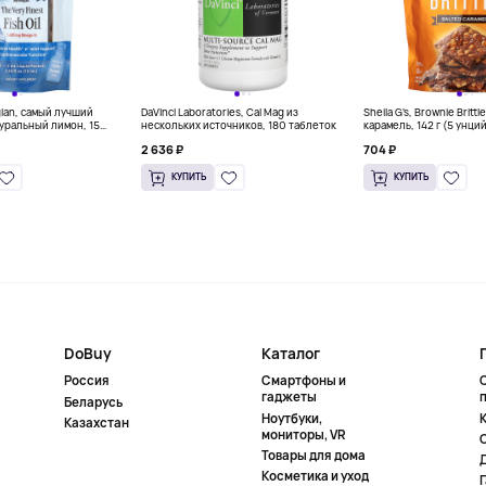
gian, самый лучший
DaVinci Laboratories, Cal Mag из
Sheila G's, Brownie Britt
уральный лимон, 15
нескольких источников, 180 таблеток
карамель, 142 г (5 унци
л) каждый
2 636 ₽
704 ₽
КУПИТЬ
КУПИТЬ
DoBuy
Каталог
Россия
Смартфоны и
гаджеты
Беларусь
Ноутбуки,
К
Казахстан
мониторы, VR
Товары для дома
Косметика и уход