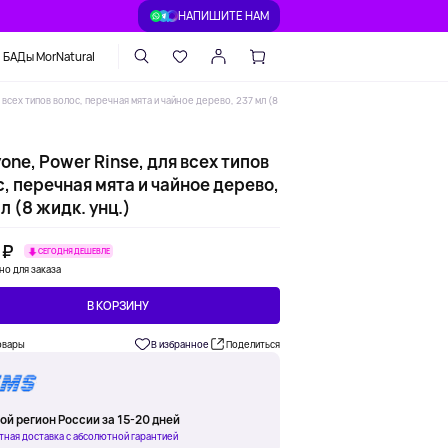
НАПИШИТЕ НАМ
БАДы MorNatural
 всех типов волос, перечная мята и чайное дерево, 237 мл (8
one, Power Rinse, для всех типов
, перечная мята и чайное дерево,
л (8 жидк. унц.)
 ₽
СЕГОДНЯ ДЕШЕВЛЕ
но для заказа
В КОРЗИНУ
овары
В избранное
Поделиться
ой регион России за 15-20 дней
тная доставка с абсолютной гарантией