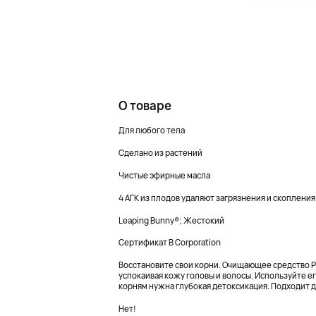
О товаре
Для любого тела
Сделано из растений
Чистые эфирные масла
4 АГК из плодов удаляют загрязнения и скопления
Leaping Bunny®; Жестокий
Сертификат B Corporation
Восстановите свои корни. Очищающее средство P
успокаивая кожу головы и волосы. Используйте е
корням нужна глубокая детоксикация. Подходит дл
Нет!