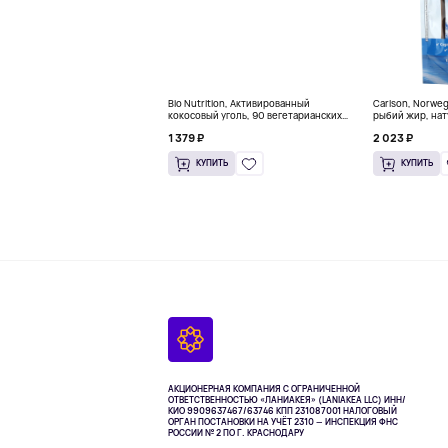
Bio Nutrition, Активированный
Carlson, Norwe
кокосовый уголь, 90 вегетарианских
рыбий жир, нат
капсул (260 мг в каждой капсуле)
пакетиков (5 м
1 379 ₽
2 023 ₽
КУПИТЬ
КУПИТЬ
АКЦИОНЕРНАЯ КОМПАНИЯ С ОГРАНИЧЕННОЙ
ОТВЕТСТВЕННОСТЬЮ «ЛАНИАКЕЯ» (LANIAKEA LLC)
ИНН/
КИО 9909637467/63746 КПП 231087001
НАЛОГОВЫЙ
ОРГАН ПОСТАНОВКИ НА УЧЁТ 2310 — ИНСПЕКЦИЯ ФНС
РОССИИ № 2 ПО Г. КРАСНОДАРУ