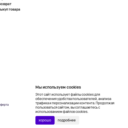
Возврат
Выкуп товара
Мы используем cookies
Этот сайт использует файлы cookies для
обеспечения удобства пользователей, анализа
трафика и персонализации контента. Продолжая
ферта
Создание сайта –
пользоваться сайтом, вы соглашаетесь с
NetLab
использованием файлов cookies.
хорошо
подробнее