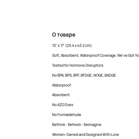
О товаре
10' x 17' (25.4 x 43.2 cm)
Soft, Absorbent, Waterproof Coverage, We've Got Yo
Tested for Hormone Disruptors
No BPA, BPS, BPF, BFDGE, NOGE, BADGE
Waterproof
Absorbent
No AZO Dyes
No Formaldehyde
Rethink - Refresh - Reimagine
Women-Owned and Designed With Love