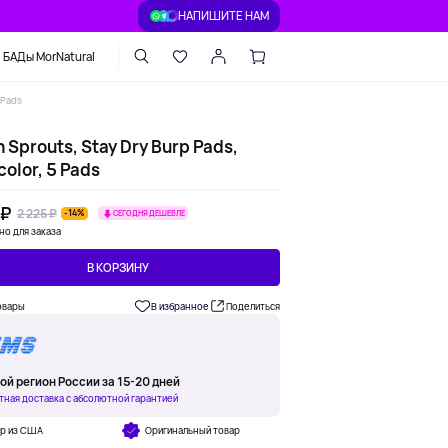
НАПИШИТЕ НАМ
БАДы MorNatural
 Pads
 Sprouts, Stay Dry Burp Pads,
color, 5 Pads
 ₽
2 225 ₽
-14%
СЕГОДНЯ ДЕШЕВЛЕ
но для заказа
В КОРЗИНУ
овары
В избранное
Поделиться
ой регион России за 15-20 дней
тная доставка с абсолютной гарантией
ар из США
Оригинальный товар