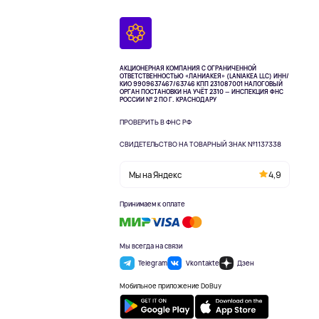
АКЦИОНЕРНАЯ КОМПАНИЯ С ОГРАНИЧЕННОЙ
ОТВЕТСТВЕННОСТЬЮ «ЛАНИАКЕЯ» (LANIAKEA LLC)
ИНН/
КИО 9909637467/63746 КПП 231087001
НАЛОГОВЫЙ
ОРГАН ПОСТАНОВКИ НА УЧЁТ 2310 — ИНСПЕКЦИЯ ФНС
РОССИИ № 2 ПО Г. КРАСНОДАРУ
ПРОВЕРИТЬ В ФНС РФ
СВИДЕТЕЛЬСТВО НА ТОВАРНЫЙ ЗНАК №1137338
Мы на Яндекс
4,9
Принимаем к оплате
Мы всегда на связи
Telegram
Vkontakte
Дзен
Мобильное приложение DoBuy