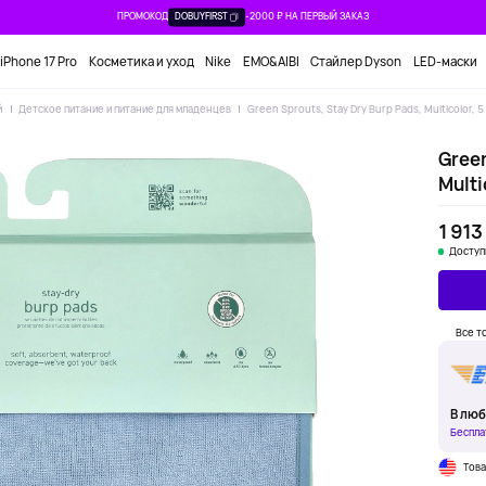
ПРОМОКОД
DOBUYFIRST
-2000 ₽ НА ПЕРВЫЙ ЗАКАЗ
iPhone 17 Pro
Косметика и уход
Nike
EMO&AIBI
Стайлер Dyson
LED-маски
й
Детское питание и питание для младенцев
Green Sprouts, Stay Dry Burp Pads, Multicolor, 5
Green
Multi
1 913
Доступ
Все т
В люб
Беспла
Тов