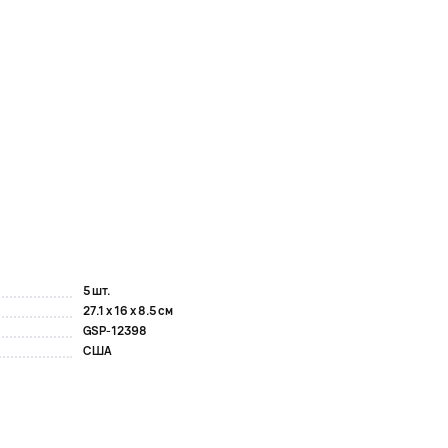
5 шт.
27.1 x 16 x 8.5 см
GSP-12398
США