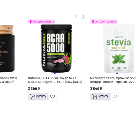
СЕГОДНЯ ДЕШЕВЛЕ
СЕГОДНЯ ДЕШЕВЛЕ
Complex Glow,
NutraBio, BCAA 5000, конфеты из
Micro Ingredients, Органически
(4,4 унции)
драконьего фрукта, 465 г (1,03 фунта)
экстракт стевии, порошок, 227 г
унций)
3 399 ₽
3 549 ₽
КУПИТЬ
КУПИТЬ