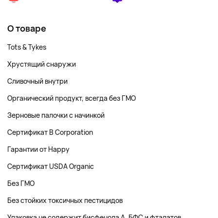
О товаре
Tots & Tykes
Хрустящий снаружи
Сливочный внутри
Органический продукт, всегда без ГМО
Зерновые палочки с начинкой
Сертификат B Corporation
Гарантии от Happy
Сертификат USDA Organic
Без ГМО
Без стойких токсичных пестицидов
Упаковка не содержит бисфенола А, БФС и фталатов