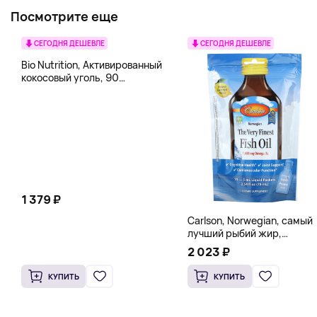
Посмотрите еще
СЕГОДНЯ ДЕШЕВЛЕ
СЕГОДНЯ ДЕШЕВЛЕ
Bio Nutrition, Активированный
кокосовый уголь, 90
вегетарианских капсул (260
мг в каждой капсуле)
1 379 ₽
Carlson, Norwegian, самый
лучший рыбий жир,
натуральный лимон, 15
2 023 ₽
пакетиков (5 мл) каждый
КУПИТЬ
КУПИТЬ