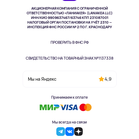
Музыка и звук
АКЦИОНЕРНАЯ КОМПАНИЯ С ОГРАНИЧЕННОЙ
Спорт
ОТВЕТСТВЕННОСТЬЮ «ЛАНИАКЕЯ» (LANIAKEA LLC)
ИНН/КИО 9909637467/63746 КПП 231087001
Здоровье
НАЛОГОВЫЙ ОРГАН ПОСТАНОВКИ НА УЧЁТ 2310 —
Здоровье питомцев
ИНСПЕКЦИЯ ФНС РОССИИ № 2 ПО Г. КРАСНОДАРУ
Книги
Одежда и аксессуары
ПРОВЕРИТЬ В ФНС РФ
СВИДЕТЕЛЬСТВО НА ТОВАРНЫЙ ЗНАК №1137338
4,9
Мы на Яндекс
Принимаем к оплате
Мы всегда на связи