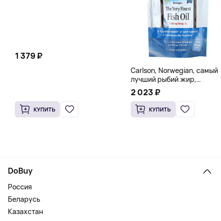
1 379 ₽
Carlson, Norwegian, самый
лучший рыбий жир,
натуральный лимон, 15
2 023 ₽
пакетиков (5 мл) каждый
КУПИТЬ
КУПИТЬ
DoBuy
Россия
Беларусь
Казахстан