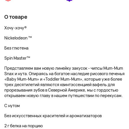
О товаре
Хочу-хочу®
Nickelodeon ™
Без глютена
Spin Master™
Представляем вам новую линейку закусок - чипсы Mum-Mum
Snax и нута. Опираясь на богатое наследие рисового печенья
«Baby Mum-Mum» и «Toddler Mum-Mum», которые уже более
трех десятилетий являются квинтэссенцией вафель для
прорезывания зубов в Северной Америке, мы с гордостью
открываем новую главу в нашем путешествии по перекусам.
С нутом
Без искусственных красителей и ароматизаторов
2 г белка на порцию