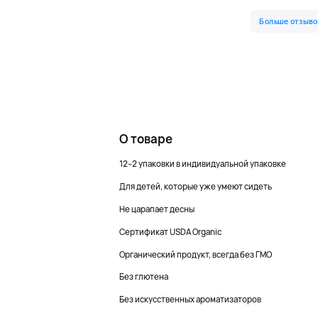
О товаре
12–2 упаковки в индивидуальной упаковке
Для детей, которые уже умеют сидеть
Не царапает десны
Сертификат USDA Organic
Органический продукт, всегда без ГМО
Без глютена
Без искусственных ароматизаторов