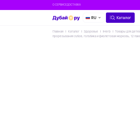
О СЕРВИСЕ
ДОСТАВКА
RU
Каталог
Главная
Каталог
Здоровье
IHerb
Товары для дете
прорезывания зубов, голубика и фиолетовая морковь, 12 паке