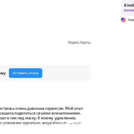
В люб
Беспла
Тов