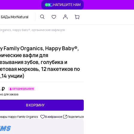
НАПИШИТЕ НАМ
БАДы MorNatural
Organics, Happy Baby®, органические вафли для
 Family Organics, Happy Baby®,
нические вафли для
езывания зубов, голубика и
товая морковь, 12 пакетиков по
0,14 унции)
 ₽
СЕГОДНЯ ДЕШЕВЛЕ
но для заказа
В КОРЗИНУ
овары Happy Family Organics
В избранное
Поделиться