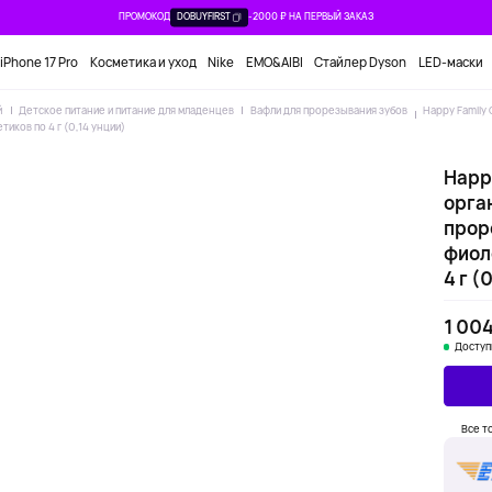
ПРОМОКОД
DOBUYFIRST
-2000 ₽ НА ПЕРВЫЙ ЗАКАЗ
iPhone 17 Pro
Косметика и уход
Nike
EMO&AIBI
Стайлер Dyson
LED-маски
й
Детское питание и питание для младенцев
Вафли для прорезывания зубов
Happy Family 
тиков по 4 г (0,14 унции)
Happy
орга
прор
фиоле
4 г (
1 004
Доступ
Все т