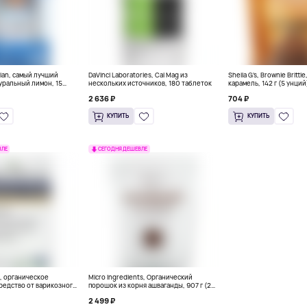
ian, самый лучший
DaVinci Laboratories, Cal Mag из
Sheila G's, Brownie Brittl
уральный лимон, 15
нескольких источников, 180 таблеток
карамель, 142 г (5 унций
л) каждый
2 636 ₽
704 ₽
КУПИТЬ
КУПИТЬ
ВЛЕ
СЕГОДНЯ ДЕШЕВЛЕ
e, органическое
Micro Ingredients, Органический
редство от варикозного
порошок из корня ашваганды, 907 г (2
 11 мл (0,37 унции)
фунта)
2 499 ₽