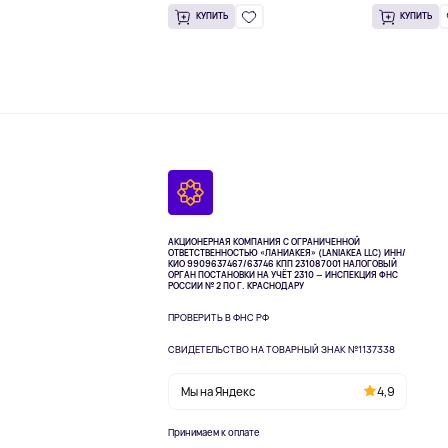
КУПИТЬ
КУПИТЬ
АКЦИОНЕРНАЯ КОМПАНИЯ С ОГРАНИЧЕННОЙ
ОТВЕТСТВЕННОСТЬЮ «ЛАНИАКЕЯ» (LANIAKEA LLC)
ИНН/
КИО 9909637467/63746 КПП 231087001
НАЛОГОВЫЙ
ОРГАН ПОСТАНОВКИ НА УЧЁТ 2310 — ИНСПЕКЦИЯ ФНС
РОССИИ № 2 ПО Г. КРАСНОДАРУ
ПРОВЕРИТЬ В ФНС РФ
СВИДЕТЕЛЬСТВО НА ТОВАРНЫЙ ЗНАК №1137338
Мы на Яндекс
4,9
Принимаем к оплате