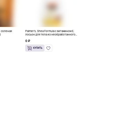
e, соленая
Palmer's, Shea Formula с витамином E,
)
лосьон для тела из необработанного
ши, 50 мл (1,7 унции)
0 ₽
КУПИТЬ