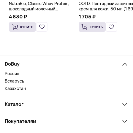
NutraBio, Classic Whey Protein,
OOTD, Пептидный защитны
шоколадный молочный
крем для кожи, 50 мл (1,69
коктейль, 907 г (2 фунта)
жидк. Унции)
4 830 ₽
1 705 ₽
КУПИТЬ
КУПИТЬ
DoBuy
Россия
Беларусь
Казахстан
Каталог
Смартфоны и гаджеты
Покупателям
Ноутбуки, мониторы, VR
Товары для дома
Служба поддержки