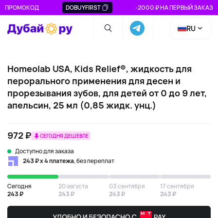
ПРОМОКОД
DOBUYFIRST
-2000 ₽ НА ПЕРВЫЙ ЗАКАЗ
RU
Homeolab USA, Kids Relief®, жидкость для
перорального применения для десен и
прорезывания зубов, для детей от 0 до 9 лет,
апельсин, 25 мл (0,85 жидк. унц.)
972 ₽
СЕГОДНЯ ДЕШЕВЛЕ
Доступно для заказа
243 ₽ х 4 платежа
, без переплат
Сегодня
20 августа
03 сентября
17 сентября
243 ₽
243 ₽
243 ₽
243 ₽