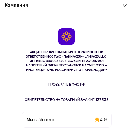
Косметика и уход
Компания
Как заказать
Активный отдых
Оплата
О сервисе
Планшеты
Доставка
Контакты
Игровые консоли
Гарантия
Камеры
Возврат
TV и мультимедиа
Выкуп товара
Музыка и звук
АКЦИОНЕРНАЯ КОМПАНИЯ С ОГРАНИЧЕННОЙ
Спорт
ОТВЕТСТВЕННОСТЬЮ «ЛАНИАКЕЯ» (LANIAKEA LLC)
ИНН/КИО 9909637467/63746 КПП 231087001
Здоровье
НАЛОГОВЫЙ ОРГАН ПОСТАНОВКИ НА УЧЁТ 2310 —
Здоровье питомцев
ИНСПЕКЦИЯ ФНС РОССИИ № 2 ПО Г. КРАСНОДАРУ
Книги
Одежда и аксессуары
ПРОВЕРИТЬ В ФНС РФ
СВИДЕТЕЛЬСТВО НА ТОВАРНЫЙ ЗНАК №1137338
4,9
Мы на Яндекс