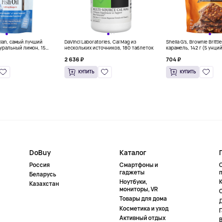
gian, самый лучший
DaVinci Laboratories, Cal Mag из
Sheila G's, Brownie Britt
уральный лимон, 15
нескольких источников, 180 таблеток
карамель, 142 г (5 унци
л) каждый
2 636 ₽
704 ₽
КУПИТЬ
КУПИТЬ
DoBuy
Каталог
Россия
Смартфоны и
гаджеты
Беларусь
Ноутбуки,
К
Казахстан
мониторы, VR
Товары для дома
Косметика и уход
Активный отдых