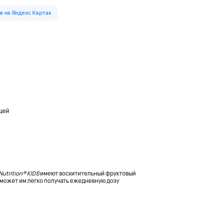
щей
 Nutrition® KIDS
имеют восхитительный фруктовый
поможет им легко получать ежедневную дозу