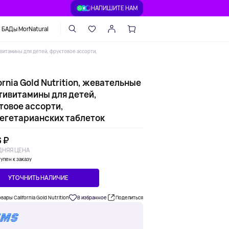
НАПИШИТЕ НАМ
БАДы MorNatural
тивитамины для детей, фруктовое ассорти,
ornia Gold Nutrition, жевательные
тивитамины для детей,
товое ассорти,
вегетарианских таблеток
 ₽
НЯЯ ЦЕНА
упен к заказу
УТОЧНИТЬ НАЛИЧИЕ
вары California Gold Nutrition
В избранное
Поделиться