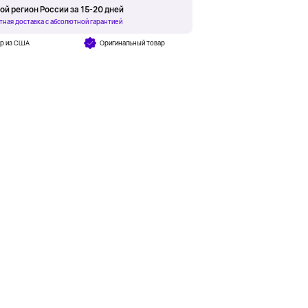
ой регион России за 15-20 дней
тная доставка с абсолютной гарантией
ар из США
Оригинальный товар