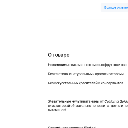
О товаре
Незаменимые витамины со смесью фруктов и ово
Без глютена, с натуральными ароматизаторами
Без искусственных красителей и консервантов
Жевательные мультивитамины
от
California Gold
вкус, который обязательно понравится детям и 
витаминов!
Сертификат качества iTested