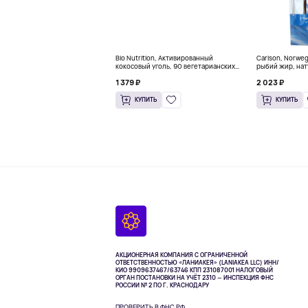
Bio Nutrition, Активированный
Carlson, Norwe
кокосовый уголь, 90 вегетарианских
рыбий жир, нат
капсул (260 мг в каждой капсуле)
пакетиков (5 м
1 379 ₽
2 023 ₽
КУПИТЬ
КУПИТЬ
АКЦИОНЕРНАЯ КОМПАНИЯ С ОГРАНИЧЕННОЙ
ОТВЕТСТВЕННОСТЬЮ «ЛАНИАКЕЯ» (LANIAKEA LLC)
ИНН/
КИО 9909637467/63746 КПП 231087001
НАЛОГОВЫЙ
ОРГАН ПОСТАНОВКИ НА УЧЁТ 2310 — ИНСПЕКЦИЯ ФНС
РОССИИ № 2 ПО Г. КРАСНОДАРУ
ПРОВЕРИТЬ В ФНС РФ