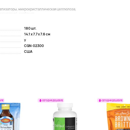
матизаторы, микрокристаллическая целлюлоза,
тизатор), карбонат...
180 шт.
14.1 x 7.7 x 7.6 см
y
CGN-02300
США
ВЛЕ
СЕГОДНЯ ДЕШЕВЛЕ
СЕГОДНЯ ДЕШЕВЛЕ