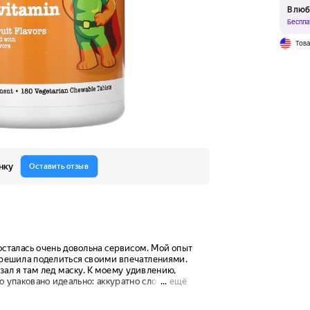
В люб
Беспла
Тов