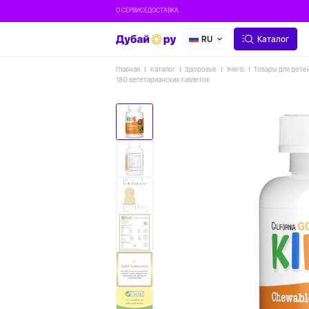
О СЕРВИСЕ
ДОСТАВКА
RU
Каталог
Главная
Каталог
Здоровье
IHerb
Товары для дете
180 вегетарианских таблеток