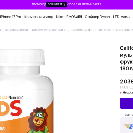
ПРОМОКОД
DOBUYFIRST
-2000 ₽ НА ПЕРВЫЙ ЗАКАЗ
iPhone 17 Pro
Косметика и уход
Nike
EMO&AIBI
Стайлер Dyson
LED-маски
й
Здоровье детей
Детские мультивитамины
California Gold Nutrition, жевательные муль
Calif
муль
фрук
180 
2 036
ПОСЛЕД
Недост
Все то