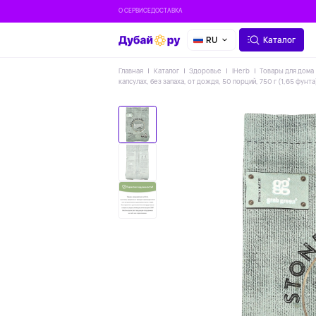
О СЕРВИСЕ
ДОСТАВКА
RU
Каталог
Главная
Каталог
Здоровье
IHerb
Товары для дома
капсулах, без запаха, от дождя, 50 порций, 750 г (1,65 фунта