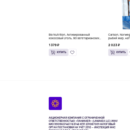
Bio Nutrition, Активированный
Carlson, Norwe
кокосовый уголь, 90 вегетарианских
рыбий жир, нат
капсул (260 мг в каждой капсуле)
пакетиков (5 м
1 379 ₽
2 023 ₽
КУПИТЬ
КУПИТЬ
АКЦИОНЕРНАЯ КОМПАНИЯ С ОГРАНИЧЕННОЙ
ОТВЕТСТВЕННОСТЬЮ «ЛАНИАКЕЯ» (LANIAKEA LLC)
ИНН/
КИО 9909637467/63746 КПП 231087001
НАЛОГОВЫЙ
ОРГАН ПОСТАНОВКИ НА УЧЁТ 2310 — ИНСПЕКЦИЯ ФНС