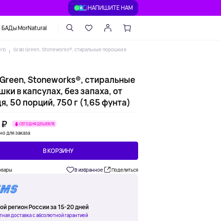
НАПИШИТЕ НАМ
БАДы MorNatural
erb
Grab Green, Stoneworks®, стиральные порошки в
 Green, Stoneworks®, стиральные
ки в капсулах, без запаха, от
, 50 порций, 750 г (1,65 фунта)
 ₽
СЕГОДНЯ ДЕШЕВЛЕ
но для заказа
В КОРЗИНУ
овары
В избранное
Поделиться
ой регион России за 15-20 дней
тная доставка с абсолютной гарантией