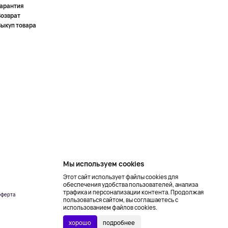
Гарантия
Возврат
Выкуп товара
Мы используем cookies
Этот сайт использует файлы cookies для
обеспечения удобства пользователей, анализа
трафика и персонализации контента. Продолжая
ферта
Создание сайта –
пользоваться сайтом, вы соглашаетесь с
NetLab
использованием файлов cookies.
хорошо
подробнее