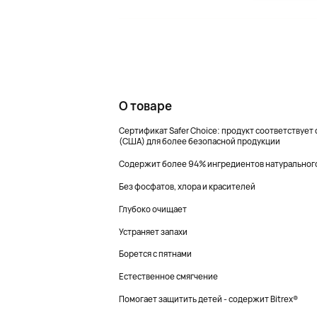
О товаре
Сертификат Safer Choice: продукт соответствуе
(США) для более безопасной продукции
Содержит более 94% ингредиентов натуральног
Без фосфатов, хлора и красителей
Глубоко очищает
Устраняет запахи
Борется с пятнами
Естественное смягчение
Помогает защитить детей - содержит Bitrex®