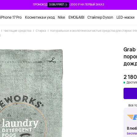
ПРОМОКОД
DOBUYFIRST
-2000 ₽ НА ПЕРВЫЙ ЗАКАЗ
iPhone 17 Pro
Косметика и уход
Nike
EMO&AIBI
Стайлер Dyson
LED-маски
Чистящие средства
Стирка
Натуральные и экологически чистые средства для стирки | iH
)
Grab
порош
дождя
2 180
Доступ
Все т
В люб
Беспла