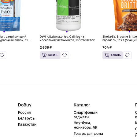
gian, самый лучший
DaVinci Laboratories, Cal Mag из
Sheila G's, Brownie Britt
уральный лимон, 15
нескольких источников, 180 таблеток
карамель, 142 г (5 унци
л) каждый
2 636 ₽
704 ₽
КУПИТЬ
КУПИТЬ
DoBuy
Каталог
Россия
Смартфоны и
гаджеты
Беларусь
Ноутбуки,
К
Казахстан
мониторы, VR
Товары для дома