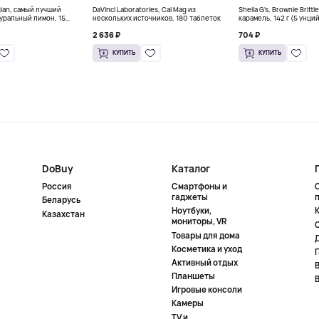
gian, самый лучший
DaVinci Laboratories, Cal Mag из
Sheila G's, Brownie Britt
уральный лимон, 15
нескольких источников, 180 таблеток
карамель, 142 г (5 унци
л) каждый
2 636 ₽
704 ₽
КУПИТЬ
КУПИТЬ
DoBuy
Каталог
Россия
Смартфоны и
гаджеты
Беларусь
Ноутбуки,
К
Казахстан
мониторы, VR
Товары для дома
Косметика и уход
Активный отдых
Планшеты
Игровые консоли
Камеры
TV и