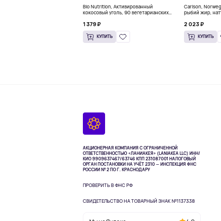
Bio Nutrition, Активированный
Carlson, Norwe
кокосовый уголь, 90 вегетарианских
рыбий жир, нат
капсул (260 мг в каждой капсуле)
пакетиков (5 м
1 379 ₽
2 023 ₽
КУПИТЬ
КУПИТЬ
АКЦИОНЕРНАЯ КОМПАНИЯ С ОГРАНИЧЕННОЙ
ОТВЕТСТВЕННОСТЬЮ «ЛАНИАКЕЯ» (LANIAKEA LLC)
ИНН/
КИО 9909637467/63746 КПП 231087001
НАЛОГОВЫЙ
ОРГАН ПОСТАНОВКИ НА УЧЁТ 2310 — ИНСПЕКЦИЯ ФНС
РОССИИ № 2 ПО Г. КРАСНОДАРУ
ПРОВЕРИТЬ В ФНС РФ
СВИДЕТЕЛЬСТВО НА ТОВАРНЫЙ ЗНАК №1137338