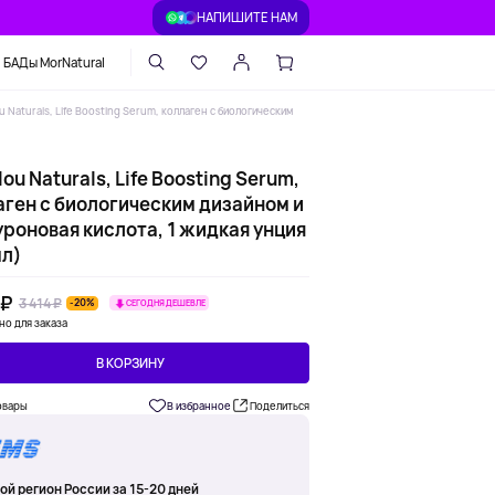
НАПИШИТЕ НАМ
БАДы MorNatural
u Naturals, Life Boosting Serum, коллаген с биологическим
ou Naturals, Life Boosting Serum,
аген с биологическим дизайном и
уроновая кислота, 1 жидкая унция
мл)
 ₽
3 414 ₽
-20%
СЕГОДНЯ ДЕШЕВЛЕ
но для заказа
В КОРЗИНУ
овары
В избранное
Поделиться
ой регион России за 15-20 дней