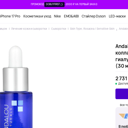
ПРОМОКОД
DOBUYFIRST
-2000 ₽ НА ПЕРВЫЙ ЗАКАЗ
iPhone 17 Pro
Косметика и уход
Nike
EMO&AIBI
Стайлер Dyson
LED-маски
лицом
Лечение кожи и сыворотки
Сыворотки
Skin Type, Rosacea / Sensitive Skin
Andalo
Andal
колл
гиал
(30 
2 731
Доступ
Все т
В люб