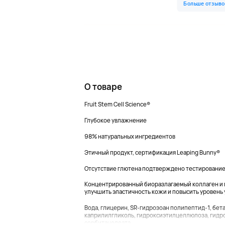
О товаре
Fruit Stem Cell Science®
Глубокое увлажнение
98% натуральных ингредиентов
Этичный продукт, сертификация Leaping Bunny®
Отсутствие глютена подтверждено тестировани
Концентрированный биоразлагаемый коллаген и г
улучшить эластичность кожи и повысить уровень
Вода, глицерин, SR-гидрозоан полипептид-1, бета
каприлилгликоль, гидроксиэтилцеллюлоза, гид
сорбитанолеата...