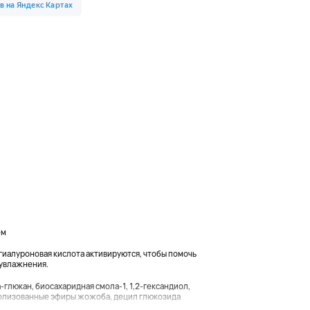
ем
иалуроновая кислота активируются, чтобы помочь
 увлажнения.
-глюкан, биосахаридная смола-1, 1,2-гександиол,
ролизованные эфиры жожоба, децил глюкозида