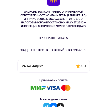
TV и мультимедиа
Выкуп товара
Музыка и звук
АКЦИОНЕРНАЯ КОМПАНИЯ С ОГРАНИЧЕННОЙ
Спорт
ОТВЕТСТВЕННОСТЬЮ «ЛАНИАКЕЯ» (LANIAKEA LLC)
ИНН/КИО 9909637467/63746 КПП 231087001
Здоровье
НАЛОГОВЫЙ ОРГАН ПОСТАНОВКИ НА УЧЁТ 2310 —
Здоровье питомцев
ИНСПЕКЦИЯ ФНС РОССИИ № 2 ПО Г. КРАСНОДАРУ
Книги
Одежда и аксессуары
ПРОВЕРИТЬ В ФНС РФ
СВИДЕТЕЛЬСТВО НА ТОВАРНЫЙ ЗНАК №1137338
4,9
Мы на Яндекс
Принимаем к оплате
Мы всегда на связи