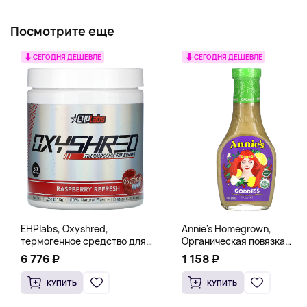
Посмотрите еще
СЕГОДНЯ ДЕШЕВЛЕ
СЕГОДНЯ ДЕШЕВЛЕ
EHPlabs, Oxyshred,
Annie's Homegrown,
термогенное средство для
Органическая повязка
сжигания жира, малиновое
«Богиня», 236 мл (8 жидк.
6 776 ₽
1 158 ₽
освежение, 318 г (11,2 унции)
унц.)
КУПИТЬ
КУПИТЬ