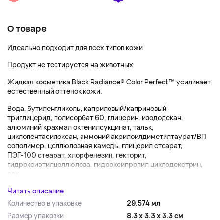
О товаре
Идеально подходит для всех типов кожи
Продукт не тестируется на животных
Жидкая косметика Black Radiance® Color Perfect™ усиливает
естественный оттенок кожи.
Вода, бутиленгликоль, каприловый/каприновый
триглицерид, полисорбат 60, глицерин, изододекан,
алюминий крахмал октенилсукцинат, тальк,
циклопентасилоксан, аммоний акрилоилдиметилтаурат/ВП
сополимер, целлюлозная камедь, глицерил стеарат,
ПЭГ-100 стеарат, хлорфенезин, гекторит,
гидроксиэтилцеллюлоза, гидроксипропил циклодекстрин,
сок ...
Читать описание
Количество в упаковке
29.574 мл
Размер упаковки
8.3 x 3.3 x 3.3 см