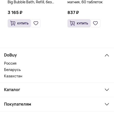
Big Bubble Bath, Refill, без
магния, 60 таблеток
отдушек, 1 л (33,8 жидк.
Унции)
3 165 ₽
837 ₽
КУПИТЬ
КУПИТЬ
DoBuy
Россия
Беларусь
Казахстан
Каталог
Смартфоны и гаджеты
Покупателям
Ноутбуки, мониторы, VR
Товары для дома
Служба поддержки