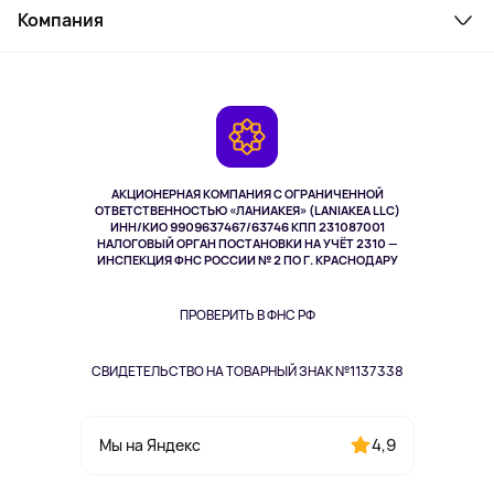
Косметика и уход
Компания
Как заказать
Активный отдых
Оплата
О сервисе
Планшеты
Доставка
Контакты
Игровые консоли
Гарантия
Камеры
Возврат
TV и мультимедиа
Выкуп товара
Музыка и звук
АКЦИОНЕРНАЯ КОМПАНИЯ С ОГРАНИЧЕННОЙ
Спорт
ОТВЕТСТВЕННОСТЬЮ «ЛАНИАКЕЯ» (LANIAKEA LLC)
ИНН/КИО 9909637467/63746 КПП 231087001
Здоровье
НАЛОГОВЫЙ ОРГАН ПОСТАНОВКИ НА УЧЁТ 2310 —
Здоровье питомцев
ИНСПЕКЦИЯ ФНС РОССИИ № 2 ПО Г. КРАСНОДАРУ
Книги
Одежда и аксессуары
ПРОВЕРИТЬ В ФНС РФ
СВИДЕТЕЛЬСТВО НА ТОВАРНЫЙ ЗНАК №1137338
4,9
Мы на Яндекс