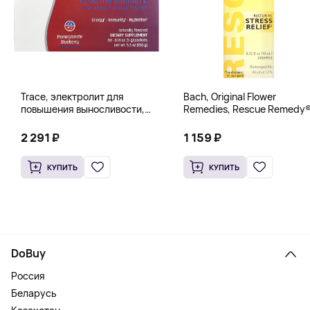
Trace, электролит для
Bach, Original Flower
повышения выносливости,
Remedies, Rescue Remedy®
PowerPak, со вкусом граната
натуральное средство для
и черники, 30 пакетиков по 5 г
снятия стресса, 10 мл
2 291 ₽
1 159 ₽
(0,18 унции)
(0,35 жидк. унции)
КУПИТЬ
КУПИТЬ
DoBuy
Россия
Беларусь