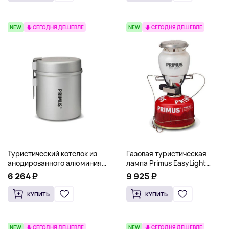
NEW
СЕГОДНЯ ДЕШЕВЛЕ
NEW
СЕГОДНЯ ДЕШЕВЛЕ
Туристический котелок из
Газовая туристическая
анодированного алюминия
лампа Primus EasyLight
Primus Essential Trek Pot 1л,
Camping Lantern, красный
6 264 ₽
9 925 ₽
стальной
КУПИТЬ
КУПИТЬ
NEW
СЕГОДНЯ ДЕШЕВЛЕ
NEW
СЕГОДНЯ ДЕШЕВЛЕ