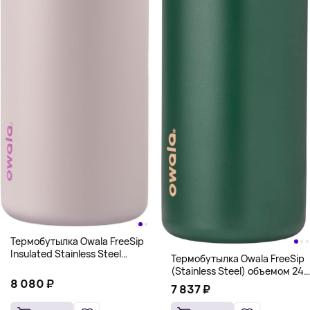
Термобутылка Owala FreeSip
Insulated Stainless Steel
Термобутылка Owala FreeSip
Water Bottle, 1200 мл,
(Stainless Steel) объемом 24
розовый
8 080 ₽
унции (710 мл)
7 837 ₽