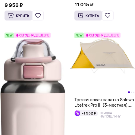
11 015 ₽
9 956 ₽
КУПИТЬ
КУПИТЬ
NEW
СЕГОДНЯ ДЕШЕВЛЕ
NEW
СЕГОДНЯ ДЕШЕВЛЕ
Треккинговая палатка Salewa
Litetrek Pro III (3-местная),
желтый
-1 932 ₽
СКИДКА
НА ПОШЛИНУ