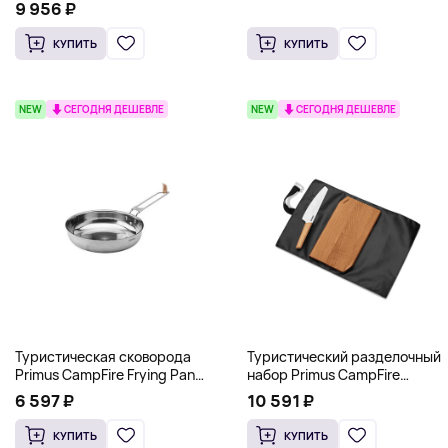
розовый
9 956 ₽
КУПИТЬ
КУПИТЬ
NEW
СЕГОДНЯ ДЕШЕВЛЕ
NEW
СЕГОДНЯ ДЕШЕВЛЕ
Туристическая сковорода
Туристический разделочный
Primus CampFire Frying Pan
набор Primus CampFire
(Диаметр 21 см), стальной
Cutting Set (Доска и нож в
6 597 ₽
10 591 ₽
чехле)
КУПИТЬ
КУПИТЬ