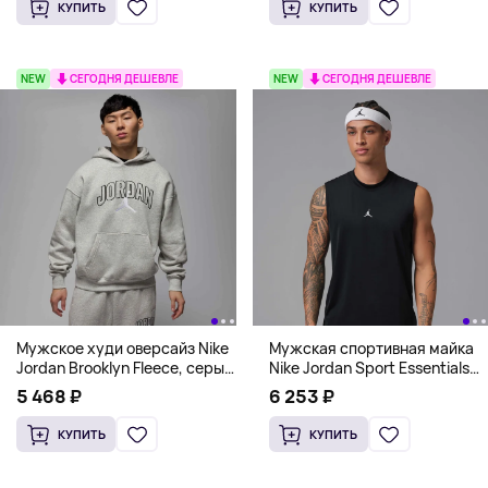
КУПИТЬ
КУПИТЬ
NEW
СЕГОДНЯ ДЕШЕВЛЕ
NEW
СЕГОДНЯ ДЕШЕВЛЕ
Мужское худи оверсайз Nike
Мужская спортивная майка
Jordan Brooklyn Fleece, серый
Nike Jordan Sport Essentials
меланж
Dri-FIT, черный
5 468 ₽
6 253 ₽
КУПИТЬ
КУПИТЬ