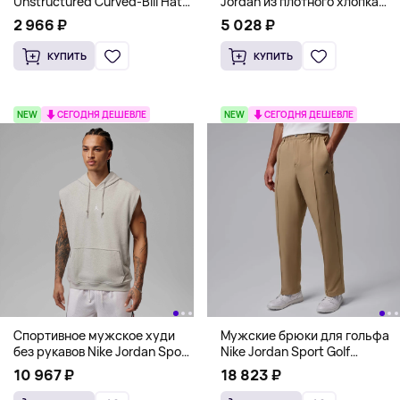
Unstructured Curved-Bill Hat
Jordan из плотного хлопка
Nike, черный
(свободная посадка),
2 966 ₽
5 028 ₽
фисташковый
КУПИТЬ
КУПИТЬ
NEW
СЕГОДНЯ ДЕШЕВЛЕ
NEW
СЕГОДНЯ ДЕШЕВЛЕ
Спортивное мужское худи
Мужские брюки для гольфа
без рукавов Nike Jordan Sport
Nike Jordan Sport Golf
Crossover Dri-FIT, серый
Trousers, бежевый
10 967 ₽
18 823 ₽
меланж