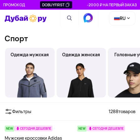
ПРОМОКОД
DOBUYFIRST
-2000 ₽ НА ПЕРВЫЙ ЗАКАЗ
RU
Спорт
Одежда мужская
Одежда женская
Головные 
Фильтры
1288
товаров
NEW
СЕГОДНЯ ДЕШЕВЛЕ
NEW
СЕГОДНЯ ДЕШЕВЛЕ
Мужские кроссовки Adidas