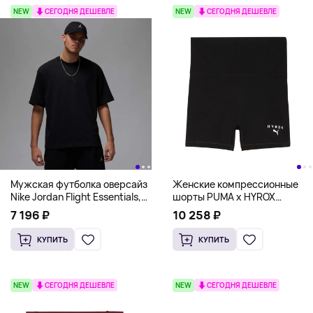
NEW
СЕГОДНЯ ДЕШЕВЛЕ
NEW
СЕГОДНЯ ДЕШЕВЛЕ
Мужская футболка оверсайз
Женские компрессионные
Nike Jordan Flight Essentials,
шорты PUMA x HYROX
черный
SHAPELUXE 3" Tight Shorts
7 196 ₽
10 258 ₽
Women, черный
КУПИТЬ
КУПИТЬ
NEW
СЕГОДНЯ ДЕШЕВЛЕ
NEW
СЕГОДНЯ ДЕШЕВЛЕ