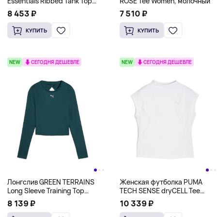
Essentials Ribbed Tank Top
ROSÉ Tee Women, молочный
Women, черный
8 453 ₽
7 510 ₽
КУПИТЬ
КУПИТЬ
NEW
СЕГОДНЯ ДЕШЕВЛЕ
NEW
СЕГОДНЯ ДЕШЕВЛЕ
Лонгслив GREEN TERRAINS
Женская футболка PUMA
Long Sleeve Training Top
TECH SENSE dryCELL Tee
Women, зеленый
Women, белый
8 139 ₽
10 339 ₽