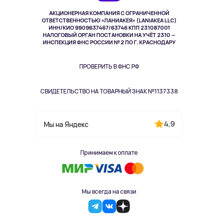
Музыка и звук
АКЦИОНЕРНАЯ КОМПАНИЯ С ОГРАНИЧЕННОЙ
Спорт
ОТВЕТСТВЕННОСТЬЮ «ЛАНИАКЕЯ» (LANIAKEA LLC)
ИНН/КИО 9909637467/63746 КПП 231087001
Здоровье
НАЛОГОВЫЙ ОРГАН ПОСТАНОВКИ НА УЧЁТ 2310 —
Здоровье питомцев
ИНСПЕКЦИЯ ФНС РОССИИ № 2 ПО Г. КРАСНОДАРУ
Книги
Одежда и аксессуары
ПРОВЕРИТЬ В ФНС РФ
СВИДЕТЕЛЬСТВО НА ТОВАРНЫЙ ЗНАК №1137338
4,9
Мы на Яндекс
Принимаем к оплате
Мы всегда на связи