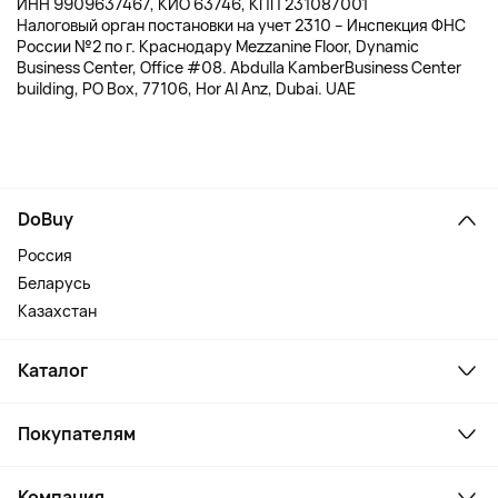
ИНН 9909637467, КИО 63746, КПП 231087001
Налоговый орган постановки на учет 2310 – Инспекция ФНС
России №2 по г. Краснодару Mezzanine Floor, Dynamic
Business Center, Office #08. Abdulla KamberBusiness Center
building, PO Box, 77106, Hor Al Anz, Dubai. UAE
DoBuy
Россия
Беларусь
Казахстан
Каталог
Смартфоны и гаджеты
Покупателям
Ноутбуки, мониторы, VR
Товары для дома
Служба поддержки
Косметика и уход
Компания
Как заказать