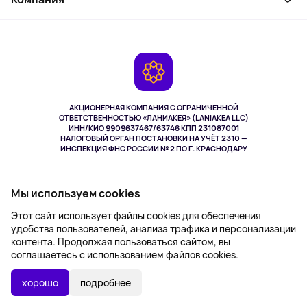
Активный отдых
Оплата
О сервисе
Планшеты
Доставка
Контакты
Игровые консоли
Гарантия
Камеры
Возврат
TV и мультимедиа
Выкуп товара
Музыка и звук
АКЦИОНЕРНАЯ КОМПАНИЯ С ОГРАНИЧЕННОЙ
Спорт
ОТВЕТСТВЕННОСТЬЮ «ЛАНИАКЕЯ» (LANIAKEA LLC)
ИНН/КИО 9909637467/63746 КПП 231087001
Здоровье
НАЛОГОВЫЙ ОРГАН ПОСТАНОВКИ НА УЧЁТ 2310 —
Здоровье питомцев
ИНСПЕКЦИЯ ФНС РОССИИ № 2 ПО Г. КРАСНОДАРУ
Книги
Одежда и аксессуары
ПРОВЕРИТЬ В ФНС РФ
Мы используем cookies
Этот сайт использует файлы cookies для обеспечения
СВИДЕТЕЛЬСТВО НА ТОВАРНЫЙ ЗНАК №1137338
удобства пользователей, анализа трафика и персонализации
контента. Продолжая пользоваться сайтом, вы
соглашаетесь с использованием файлов cookies.
4,9
Мы на Яндекс
хорошо
подробнее
Принимаем к оплате