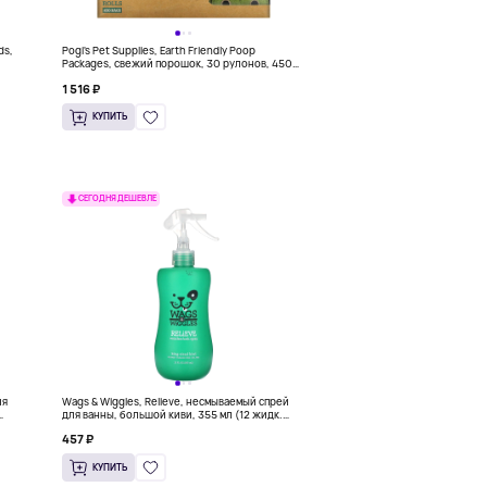
ds,
Pogi's Pet Supplies, Earth Friendly Poop
Packages, свежий порошок, 30 рулонов, 450
пакетиков
1 516 ₽
КУПИТЬ
СЕГОДНЯ ДЕШЕВЛЕ
ля
Wags & Wiggles, Relieve, несмываемый спрей
для ванны, большой киви, 355 мл (12 жидк.
унций)
457 ₽
КУПИТЬ