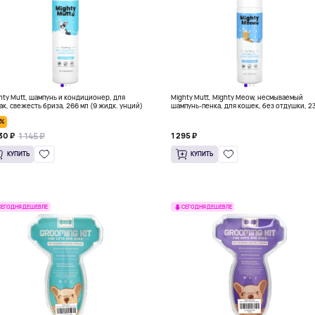
hty Mutt, шампунь и кондиционер, для
Mighty Mutt, Mighty Meow, несмываемый
ак, свежесть бриза, 266 мл (9 жидк. унций)
шампунь-пенка, для кошек, без отдушки, 2
мл (8 жидк. унций)
0%
1 145 ₽
30 ₽
1 295 ₽
КУПИТЬ
КУПИТЬ
СЕГОДНЯ ДЕШЕВЛЕ
СЕГОДНЯ ДЕШЕВЛЕ