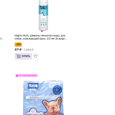
Mighty Mutt, шампунь-пенка без воды, для
37
собак, освежающий бриз, 237 мл (8 жидк.
унций)
-25%
1 295 ₽
971 ₽
КУПИТЬ
СЕГОДНЯ ДЕШЕВЛЕ