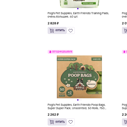
Pogi's Pet Supplies, Earth Friendly Training Pads,
Pogi
очень большие, 40 шт.
оче
2 828 ₽
2 0
КУПИТЬ
СЕГОДНЯ ДЕШЕВЛЕ
Pogi's Pet Supplies, Earth Friendly Poop Bags,
Pogi
Super Duper Pack, Unscented, 50 Rolls, 750
Sup
Bags, 2 Dispensers
Bag
2 262 ₽
2 2
КУПИТЬ