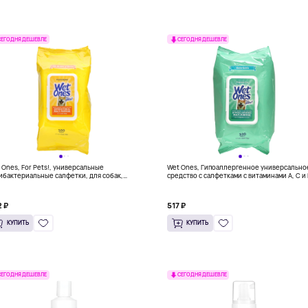
СЕГОДНЯ ДЕШЕВЛЕ
СЕГОДНЯ ДЕШЕВЛЕ
 Ones, For Pets!, универсальные
Wet Ones, Гипоаллергенное универсально
ибактериальные салфетки, для собак,
средство с салфетками с витаминами A, C и 
пический спрей, 100 шт.
для собак, без отдушек, 100 салфеток
 ₽
517 ₽
КУПИТЬ
КУПИТЬ
СЕГОДНЯ ДЕШЕВЛЕ
СЕГОДНЯ ДЕШЕВЛЕ