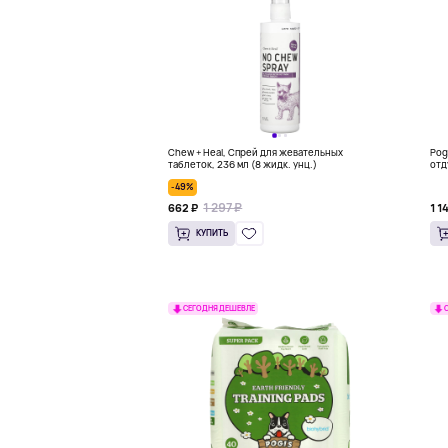
Chew + Heal, Спрей для жевательных
Pog
таблеток, 236 мл (8 жидк. унц.)
отд
-49%
1 297 ₽
662 ₽
1 1
КУПИТЬ
СЕГОДНЯ ДЕШЕВЛЕ