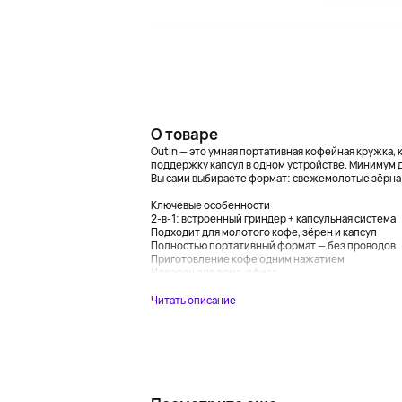
О товаре
Outin — это умная портативная кофейная кружка,
поддержку капсул в одном устройстве. Минимум 
Вы сами выбираете формат: свежемолотые зёрна и
Ключевые особенности
2-в-1: встроенный гриндер + капсульная система
Подходит для молотого кофе, зёрен и капсул
Полностью портативный формат — без проводов
Приготовление кофе одним нажатием
Идеален для дома, офиса,...
Читать описание