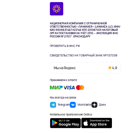
АКЦИОНЕРНАЯ КОМПАНИЯ С ОГРАНИЧЕННОЙ
ОТВЕТСТВЕННОСТЬЮ «ЛАНИАКЕЯ» (LANIAKEA LLC)
ИНН/
КИО 9909637467/63746 КПП 231087001
НАЛОГОВЫЙ
ОРГАН ПОСТАНОВКИ НА УЧЁТ 2310 — ИНСПЕКЦИЯ ФНС
РОССИИ № 2 ПО Г. КРАСНОДАРУ
ПРОВЕРИТЬ В ФНС РФ
СВИДЕТЕЛЬСТВО НА ТОВАРНЫЙ ЗНАК №1137338
Мы на Яндекс
4,9
Принимаем к оплате
Мы всегда на связи
Telegram
Vkontakte
Дзен
Мобильное приложение DoBuy