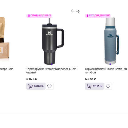
СЕГОДНЯ ДЕШЕВЛЕ
СЕГОДНЯ ДЕШЕВЛЕ
остра Solo
Термокружка Stanley Quencher 40oz,
Термос Stanley Classic Bottle, 1л,
черный
голубой
5 875 ₽
5 572 ₽
КУПИТЬ
КУПИТЬ