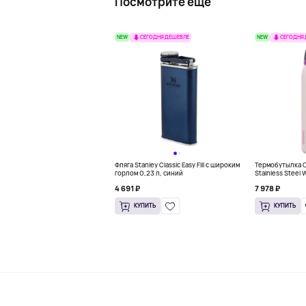
Посмотрите еще
NEW
NEW
СЕГОДНЯ ДЕШЕВЛЕ
СЕГОДНЯ
Фляга Stanley Classic Easy Fill с широким
Термобутылка Ow
горлом 0,23 л, синий
Stainless Steel 
розовый
4 691 ₽
7 978 ₽
КУПИТЬ
КУПИТЬ