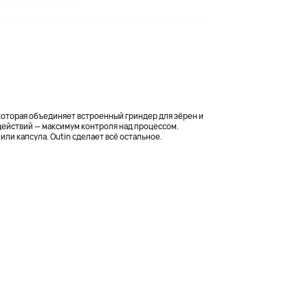
 которая объединяет встроенный гриндер для зёрен и
действий — максимум контроля над процессом.
ли капсула. Outin сделает всё остальное.