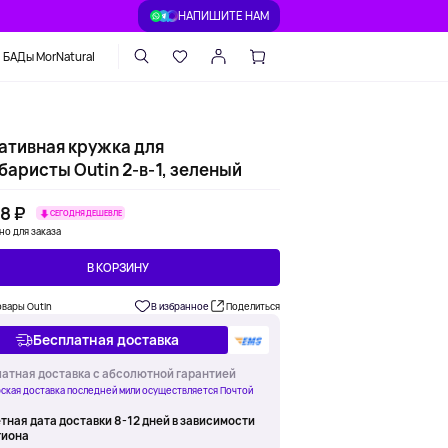
НАПИШИТЕ НАМ
БАДы MorNatural
ативная кружка для
баристы Outin 2-в-1, зеленый
8 ₽
СЕГОДНЯ ДЕШЕВЛЕ
но для заказа
В КОРЗИНУ
овары Outin
В избранное
Поделиться
Бесплатная доставка
атная доставка с абсолютной гарантией
ская доставка последней мили осуществляется Почтой
тная дата доставки 8-12 дней в зависимости
гиона