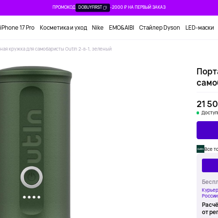
ПРОМОКОД
DOBUYFIRST
-2000 ₽ НА ПЕРВЫЙ ЗАКАЗ
iPhone 17 Pro
Косметика и уход
Nike
EMO&AIBI
Стайлер Dyson
LED-маски
ная кружка для самобаристы Outin 2-в-1, зеленый
Порт
само
21 50
Доступ
Все т
Беспл
Курьер
России
Расчё
от ре