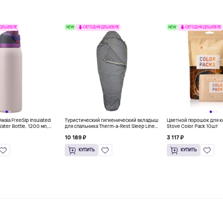
NEW
NEW
 ДЕШЕВЛЕ
СЕГОДНЯ ДЕШЕВЛЕ
СЕГОДНЯ ДЕШЕВЛЕ
ala FreeSip Insulated
Туристический гигиенический вкладыш
Цветной порошок для к
Water Bottle, 1200 мл,
для спальника Therm-a-Rest Sleep Liner,
Stove Color Pack 10шт
серый
10 189 ₽
3 117 ₽
КУПИТЬ
КУПИТЬ