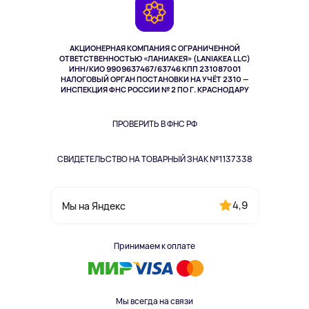
Камеры
Возврат
TV и мультимедиа
Выкуп товара
Музыка и звук
АКЦИОНЕРНАЯ КОМПАНИЯ С ОГРАНИЧЕННОЙ
Спорт
ОТВЕТСТВЕННОСТЬЮ «ЛАНИАКЕЯ» (LANIAKEA LLC)
ИНН/КИО 9909637467/63746 КПП 231087001
Здоровье
НАЛОГОВЫЙ ОРГАН ПОСТАНОВКИ НА УЧЁТ 2310 —
Здоровье питомцев
ИНСПЕКЦИЯ ФНС РОССИИ № 2 ПО Г. КРАСНОДАРУ
Книги
Одежда и аксессуары
ПРОВЕРИТЬ В ФНС РФ
СВИДЕТЕЛЬСТВО НА ТОВАРНЫЙ ЗНАК №1137338
4,9
Мы на Яндекс
Принимаем к оплате
Мы всегда на связи