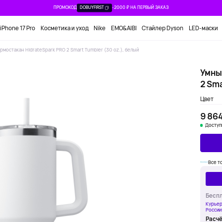
ПРОМОКОД
DOBUYFIRST
-2000 ₽ НА ПЕРВЫЙ ЗАКАЗ
iPhone 17 Pro
Косметика и уход
Nike
EMO&AIBI
Стайлер Dyson
LED-маски
рмостакан HidrateSpark PRO 2 Smart Tumbler (30 oz.), белый
Умны
2 Sma
Цвет
9 864
Доступ
Все т
Беспл
Курьер
России
Расчё