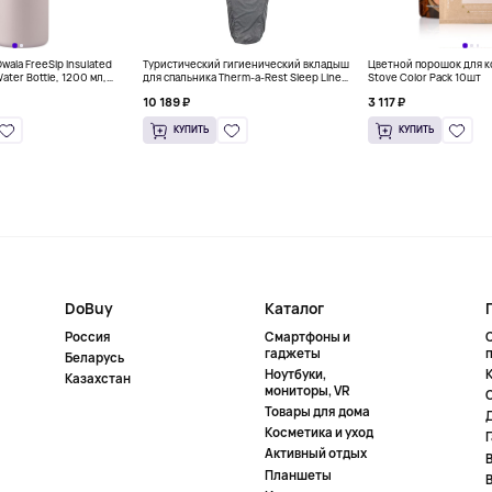
ala FreeSip Insulated
Туристический гигиенический вкладыш
Цветной порошок для к
Water Bottle, 1200 мл,
для спальника Therm-a-Rest Sleep Liner,
Stove Color Pack 10шт
серый
10 189 ₽
3 117 ₽
КУПИТЬ
КУПИТЬ
DoBuy
Каталог
Россия
Смартфоны и
гаджеты
Беларусь
Ноутбуки,
К
Казахстан
мониторы, VR
Товары для дома
Косметика и уход
Активный отдых
Планшеты