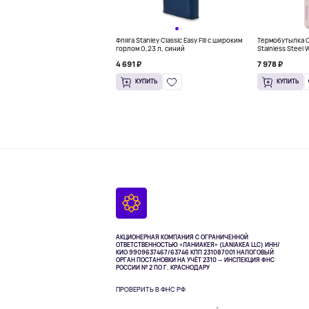
Фляга Stanley Classic Easy Fill с широким
Термобутылка Ow
горлом 0,23 л, синий
Stainless Steel 
розовый
4 691 ₽
7 978 ₽
КУПИТЬ
КУПИТЬ
АКЦИОНЕРНАЯ КОМПАНИЯ С ОГРАНИЧЕННОЙ
ОТВЕТСТВЕННОСТЬЮ «ЛАНИАКЕЯ» (LANIAKEA LLC)
ИНН/
КИО 9909637467/63746 КПП 231087001
НАЛОГОВЫЙ
ОРГАН ПОСТАНОВКИ НА УЧЁТ 2310 — ИНСПЕКЦИЯ ФНС
РОССИИ № 2 ПО Г. КРАСНОДАРУ
ПРОВЕРИТЬ В ФНС РФ