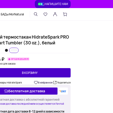
НАПИШИТЕ НАМ
БАДы MorNatural
й термостакан HidrateSpark PRO
rt Tumbler (30 oz.), белый
 ₽
СЕГОДНЯ ДЕШЕВЛЕ
но для заказа
В КОРЗИНУ
овары HidrateSpark
В избранное
Поделиться
Бесплатная доставка
атная доставка с абсолютной гарантией
ская доставка последней мили осуществляется Почтой
тная дата доставки 8-12 дней в зависимости