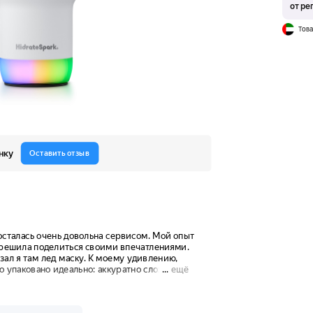
от ре
Това