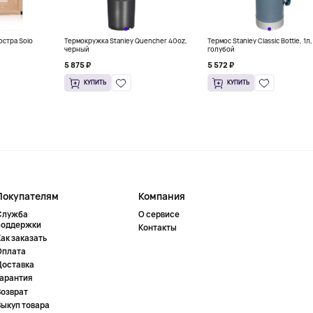
остра Solo
Термокружка Stanley Quencher 40oz,
Термос Stanley Classic Bottle, 1л,
черный
голубой
5 875 ₽
5 572 ₽
КУПИТЬ
КУПИТЬ
Покупателям
Компания
Служба
О сервисе
поддержки
Контакты
ак заказать
Оплата
Доставка
Гарантия
Возврат
Выкуп товара