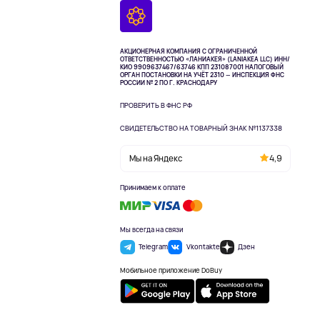
АКЦИОНЕРНАЯ КОМПАНИЯ С ОГРАНИЧЕННОЙ
ОТВЕТСТВЕННОСТЬЮ «ЛАНИАКЕЯ» (LANIAKEA LLC)
ИНН/
КИО 9909637467/63746 КПП 231087001
НАЛОГОВЫЙ
ОРГАН ПОСТАНОВКИ НА УЧЁТ 2310 — ИНСПЕКЦИЯ ФНС
РОССИИ № 2 ПО Г. КРАСНОДАРУ
ПРОВЕРИТЬ В ФНС РФ
СВИДЕТЕЛЬСТВО НА ТОВАРНЫЙ ЗНАК №1137338
Мы на Яндекс
4,9
Принимаем к оплате
Мы всегда на связи
Telegram
Vkontakte
Дзен
Мобильное приложение DoBuy