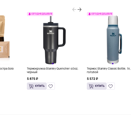
СЕГОДНЯ ДЕШЕВЛЕ
СЕГОДНЯ ДЕШЕВЛЕ
остра Solo
Термокружка Stanley Quencher 40oz,
Термос Stanley Classic Bottle, 1л,
черный
голубой
5 875 ₽
5 572 ₽
КУПИТЬ
КУПИТЬ