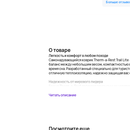
О товаре
Легкость и комфорт в любом походе
Самонадувающийся коврик Therm-a-Rest Trail Lite
баланс между небольшим весом, компактностью 
время сна. Разработанный специально для турист
отличную теплоизоляцию, надежно защищая вас 
Надежность от мирового лидера
Бренд Therm-a-Rest является признанным новатор
Читать описание
Посмотрите еще