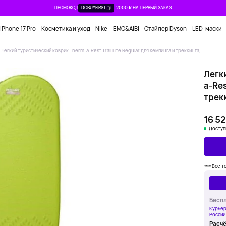
ПРОМОКОД
DOBUYFIRST
-2000 ₽ НА ПЕРВЫЙ ЗАКАЗ
iPhone 17 Pro
Косметика и уход
Nike
EMO&AIBI
Стайлер Dyson
LED-маски
Легкий туристический коврик Therm-a-Rest Trail Lite Regular для кемпинга и треккинга,
Легк
a-Res
трек
16 52
Доступ
Все т
Беспл
Курьер
России
Расчё