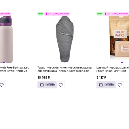
NEW
NEW
 ДЕШЕВЛЕ
СЕГОДНЯ ДЕШЕВЛЕ
СЕГОДНЯ ДЕШЕВЛЕ
ala FreeSip Insulated
Туристический гигиенический вкладыш
Цветной порошок для к
Water Bottle, 1200 мл,
для спальника Therm-a-Rest Sleep Liner,
Stove Color Pack 10шт
серый
10 189 ₽
3 117 ₽
КУПИТЬ
КУПИТЬ