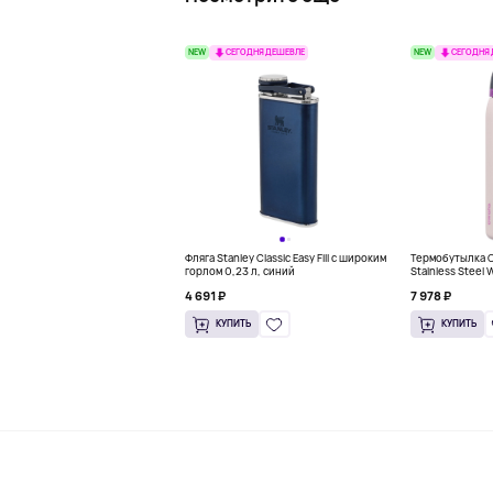
NEW
NEW
СЕГОДНЯ ДЕШЕВЛЕ
СЕГОДНЯ
Фляга Stanley Classic Easy Fill с широким
Термобутылка Ow
горлом 0,23 л, синий
Stainless Steel 
розовый
4 691 ₽
7 978 ₽
КУПИТЬ
КУПИТЬ