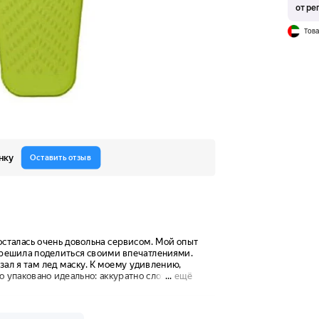
от ре
Това