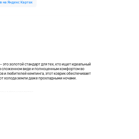
 — это золотой стандарт для тех, кто ищет идеальный
в сложенном виде и полноценным комфортом во
ов и любителей кемпинга, этот коврик обеспечивает
от холода земли даже прохладными ночами.
ом в производстве...