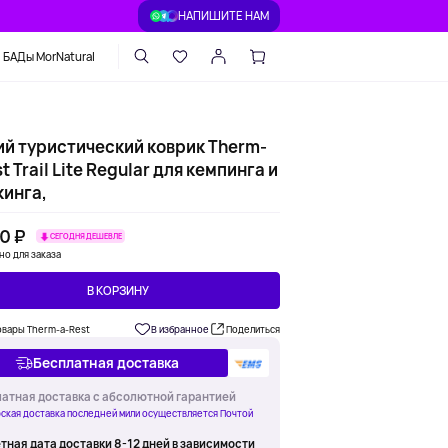
НАПИШИТЕ НАМ
БАДы MorNatural
ий туристический коврик Therm-
t Trail Lite Regular для кемпинга и
кинга,
0 ₽
СЕГОДНЯ ДЕШЕВЛЕ
но для заказа
В КОРЗИНУ
овары Therm-a-Rest
В избранное
Поделиться
Бесплатная доставка
атная доставка с абсолютной гарантией
ская доставка последней мили осуществляется Почтой
тная дата доставки 8-12 дней в зависимости