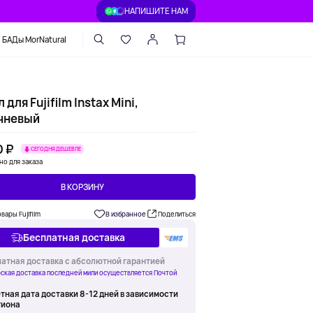
НАПИШИТЕ НАМ
БАДы MorNatural
 для Fujifilm Instax Mini,
чневый
0 ₽
СЕГОДНЯ ДЕШЕВЛЕ
но для заказа
В КОРЗИНУ
вары Fujifilm
В избранное
Поделиться
Бесплатная доставка
атная доставка с абсолютной гарантией
ская доставка последней мили осуществляется Почтой
тная дата доставки 8-12 дней в зависимости
гиона