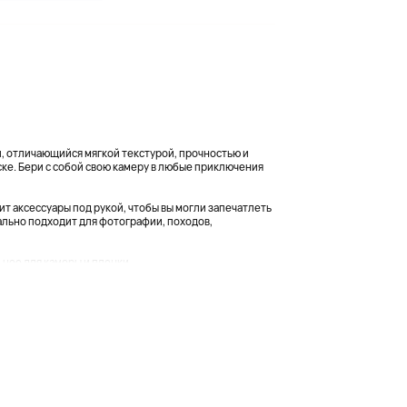
жи, отличающийся мягкой текстурой, прочностью и
ске. Бери с собой свою камеру в любые приключения
ит аксессуары под рукой, чтобы вы могли запечатлеть
льно подходит для фотографии, походов,
ое для камеры и пленки,...