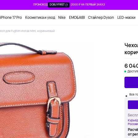
ПРОМОКОД
DOBUYFIRST
-2000 ₽ НА ПЕРВЫЙ ЗАКАЗ
iPhone 17 Pro
Косметика и уход
Nike
EMO&AIBI
Стайлер Dyson
LED-маски
хол для Fujifilm Instax Mini, коричневый
Чехол
кори
6 04
Доступ
Все то
Беспл
Курьер
России
Расчё
от ре