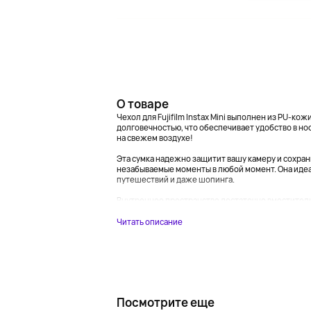
О товаре
Чехол для Fujifilm Instax Mini выполнен из PU-ко
долговечностью, что обеспечивает удобство в но
на свежем воздухе!
Эта сумка надежно защитит вашу камеру и сохран
незабываемые моменты в любой момент. Она идеа
путешествий и даже шопинга.
Внутреннее пространство достаточно вместительн
Читать описание
Посмотрите еще