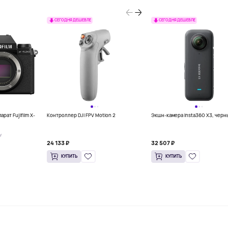
СЕГОДНЯ ДЕШЕВЛЕ
СЕГОДНЯ ДЕШЕВЛЕ
рат Fujifilm X-
Контроллер DJI FPV Motion 2
Экшн-камера Insta360 X3, черн
У
24 133 ₽
32 507 ₽
КУПИТЬ
КУПИТЬ