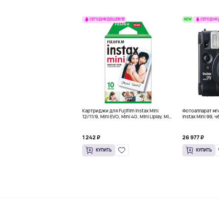
NEW
СЕГОДНЯ ДЕШЕВЛЕ
СЕГОДНЯ
Картриджи для Fujifilm Instax Mini
Фотоаппарат мгн
12/11/9, Mini EVO, Mini 40, Mini Liplay, Mini
Instax Mini 99, 
Link, Mini 90 instant, 10 штук
1 242 ₽
26 977 ₽
КУПИТЬ
КУПИТЬ