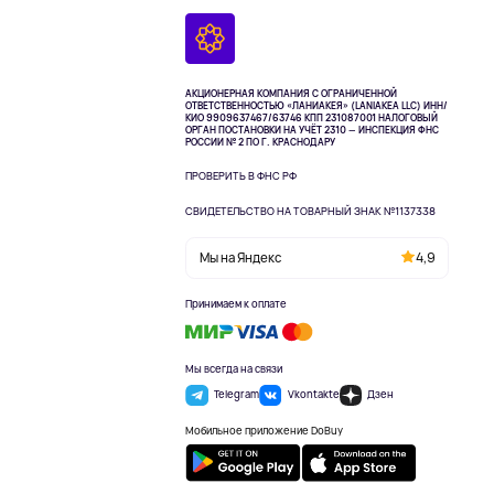
АКЦИОНЕРНАЯ КОМПАНИЯ С ОГРАНИЧЕННОЙ
ОТВЕТСТВЕННОСТЬЮ «ЛАНИАКЕЯ» (LANIAKEA LLC)
ИНН/
КИО 9909637467/63746 КПП 231087001
НАЛОГОВЫЙ
ОРГАН ПОСТАНОВКИ НА УЧЁТ 2310 — ИНСПЕКЦИЯ ФНС
РОССИИ № 2 ПО Г. КРАСНОДАРУ
ПРОВЕРИТЬ В ФНС РФ
СВИДЕТЕЛЬСТВО НА ТОВАРНЫЙ ЗНАК №1137338
Мы на Яндекс
4,9
Принимаем к оплате
Мы всегда на связи
Telegram
Vkontakte
Дзен
Мобильное приложение DoBuy