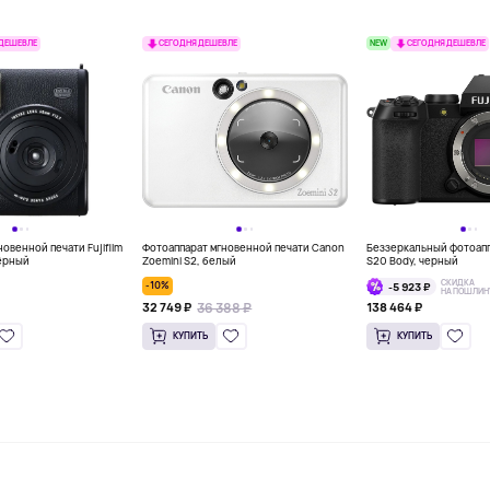
NEW
 ДЕШЕВЛЕ
СЕГОДНЯ ДЕШЕВЛЕ
СЕГОДНЯ ДЕШЕВЛЕ
овенной печати Fujifilm
Фотоаппарат мгновенной печати Canon
Беззеркальный фотоаппа
чёрный
Zoemini S2, белый
S20 Body, черный
СКИДКА
-10%
-5 923 ₽
НА ПОШЛИН
36 388 ₽
32 749 ₽
138 464 ₽
КУПИТЬ
КУПИТЬ