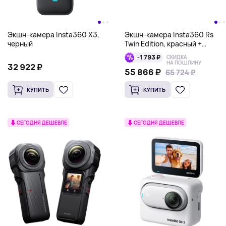
Экшн-камера Insta360 X3,
Экшн-камера Insta360 Rs
черный
Twin Edition, красный +
черный
-1 793 ₽
СКИДКА
НА ПОШЛИНУ
32 922 ₽
55 866 ₽
65 724 ₽
65 724 ₽
КУПИТЬ
КУПИТЬ
СЕГОДНЯ ДЕШЕВЛЕ
СЕГОДНЯ ДЕШЕВЛЕ