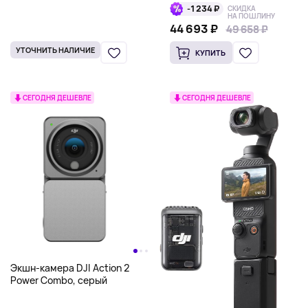
черный
-1 234 ₽
СКИДКА
НА ПОШЛИНУ
44 693 ₽
49 658 ₽
49 658 ₽
УТОЧНИТЬ НАЛИЧИЕ
КУПИТЬ
СЕГОДНЯ ДЕШЕВЛЕ
СЕГОДНЯ ДЕШЕВЛЕ
Экшн-камера DJI Action 2
Power Combo, серый