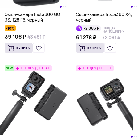
Экшн-камера Insta360 GO
Экшн-камера Insta360 X4,
3S, 128 Гб, черный
черный
-2 063 ₽
-10%
СКИДКА
НА ПОШЛИНУ
39 106 ₽
43 451 ₽
61 278 ₽
72 091 ₽
72 091 ₽
КУПИТЬ
КУПИТЬ
NEW
СЕГОДНЯ ДЕШЕВЛЕ
СЕГОДНЯ ДЕШЕВЛЕ