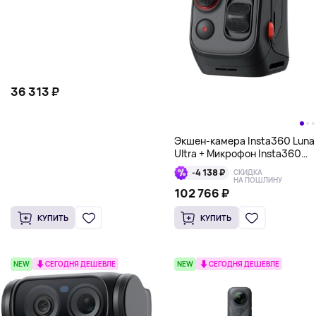
36 313 ₽
Экшен-камера Insta360 Luna
Ultra + Микрофон Insta360
Mic Pro (TX) + Батарейная
-4 138 ₽
СКИДКА
рукоятка + Широкоугольный
НА ПОШЛИНУ
объектив + Сумка для
102 766 ₽
переноски
КУПИТЬ
КУПИТЬ
NEW
СЕГОДНЯ ДЕШЕВЛЕ
NEW
СЕГОДНЯ ДЕШЕВЛЕ