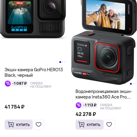
Экшн-камера GoPro HERO13
Black, черный
-1 087 ₽
СКИДКА
НА ПОШЛИНУ
Водонепроницаемая экшн-
камера Insta360 Ace Pro,
черный
-1 113 ₽
СКИДКА
41 754 ₽
НА ПОШЛИНУ
42 278 ₽
КУПИТЬ
КУПИТЬ