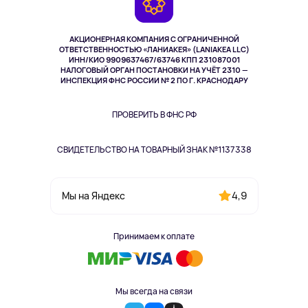
TV и мультимедиа
Выкуп товара
Музыка и звук
АКЦИОНЕРНАЯ КОМПАНИЯ С ОГРАНИЧЕННОЙ
Спорт
ОТВЕТСТВЕННОСТЬЮ «ЛАНИАКЕЯ» (LANIAKEA LLC)
ИНН/КИО 9909637467/63746 КПП 231087001
Здоровье
НАЛОГОВЫЙ ОРГАН ПОСТАНОВКИ НА УЧЁТ 2310 —
Здоровье питомцев
ИНСПЕКЦИЯ ФНС РОССИИ № 2 ПО Г. КРАСНОДАРУ
Книги
Одежда и аксессуары
ПРОВЕРИТЬ В ФНС РФ
СВИДЕТЕЛЬСТВО НА ТОВАРНЫЙ ЗНАК №1137338
4,9
Мы на Яндекс
Принимаем к оплате
Мы всегда на связи