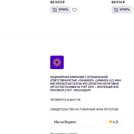
85 003 ₽
69 514 ₽
КУПИТЬ
КУПИТЬ
АКЦИОНЕРНАЯ КОМПАНИЯ С ОГРАНИЧЕННОЙ
ОТВЕТСТВЕННОСТЬЮ «ЛАНИАКЕЯ» (LANIAKEA LLC)
ИНН/
КИО 9909637467/63746 КПП 231087001
НАЛОГОВЫЙ
ОРГАН ПОСТАНОВКИ НА УЧЁТ 2310 — ИНСПЕКЦИЯ ФНС
РОССИИ № 2 ПО Г. КРАСНОДАРУ
ПРОВЕРИТЬ В ФНС РФ
СВИДЕТЕЛЬСТВО НА ТОВАРНЫЙ ЗНАК №1137338
Мы на Яндекс
4,9