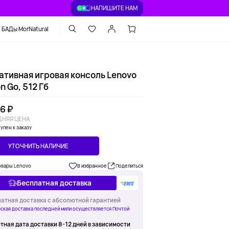
НАПИШИТЕ НАМ
БАДы MorNatural
ативная игровая консоль Lenovo
n Go, 512 Гб
6 ₽
НЯЯ ЦЕНА
упен к заказу
УТОЧНИТЬ НАЛИЧИЕ
овары Lenovo
В избранное
Поделиться
Бесплатная доставка
атная доставка с абсолютной гарантией
ская доставка последней мили осуществляется Почтой
тная дата доставки 8-12 дней в зависимости