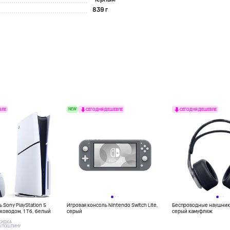
839 г
NEW
ВЛЕ
СЕГОДНЯ ДЕШЕВЛЕ
СЕГОДНЯ ДЕШЕВЛЕ
 Sony PlayStation 5
Игровая консоль Nintendo Switch Lite,
Беспроводные наушники
исководом, 1 Тб, белый
серый
серый камуфляж
КИДКА
А ПОШЛИНУ