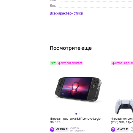
Вес
Все характеристики
Посмотрите еще
NEW
СЕГОДНЯ ДЕШЕВЛЕ
СЕГОДНЯ ДЕШЕ
Игровая приставка 8.8" Lenovo Legion
Игровая консоль
Go, 1 Тб
(PS5) Slim, с д
СКИДКА
С
-3 250 ₽
-2 475 ₽
НА ПОШЛИНУ
Н