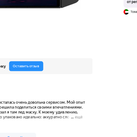
от ре
Това