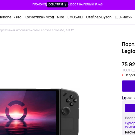
ПРОМОКОД
DOBUYFIRST
-2000 ₽ НА ПЕРВЫЙ ЗАКАЗ
iPhone 17 Pro
Косметика и уход
Nike
EMO&AIBI
Стайлер Dyson
LED-маски
ортативная игровая консоль Lenovo Legion Go, 512 Гб
Порт
Legio
75 92
ПОСЛЕД
Недост
Все т
Беспл
Курьер
России
Расчё