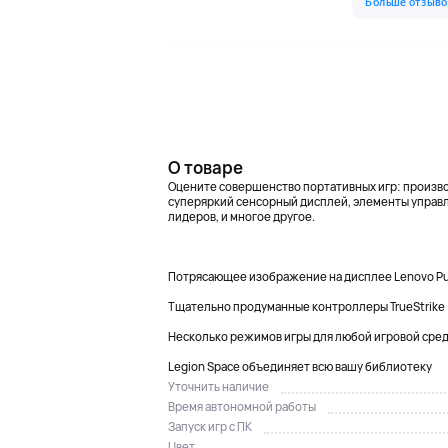
О товаре
Оцените совершенство портативных игр: произво
суперяркий сенсорный дисплей, элементы управл
лидеров, и многое другое.
Потрясающее изображение на дисплее Lenovo Pu
Тщательно продуманные контроллеры TrueStrike
Несколько режимов игры для любой игровой сре
Legion Space объединяет всю вашу библиотеку
Уточнить наличие
Время автономной работы
Запуск игр с ПК
Цвет