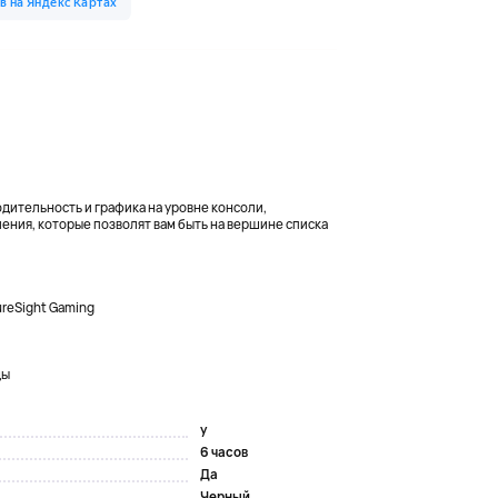
дительность и графика на уровне консоли,
ения, которые позволят вам быть на вершине списка
reSight Gaming
ды
y
6 часов
Да
Черный