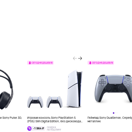
СЕГОДНЯ ДЕШЕВЛЕ
СЕГОДНЯ ДЕШЕВЛЕ
 Sony Pulse 3D,
Игровая консоль Sony PlayStation 5
Геймпад Sony DualSense, Сере
(PS5) Slim Digital Edition, без дисковода,
металлик
два DualSense, 1 Тб, белый
СКИДКА
-1 964 ₽
НА ПОШЛИНУ