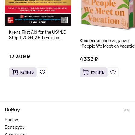
Книга First Aid for the USMLE
Step 1 2026, 36th Edition
Коллекционное издание
(Мягкий переплет,
"People We Meet on Vacatio
Английский язык)
(Эмили Генри) Deluxe
13 309 ₽
Hardcover
4 333 ₽
КУПИТЬ
КУПИТЬ
DoBuy
Россия
Беларусь
Казахстан