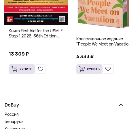
Книга First Aid for the USMLE
Step 1 2026, 36th Edition
Коллекционное издание
(Мягкий переплет,
"People We Meet on Vacatio
Английский язык)
(Эмили Генри) Deluxe
13 309 ₽
Hardcover
4 333 ₽
КУПИТЬ
КУПИТЬ
DoBuy
Россия
Беларусь
Казахстан