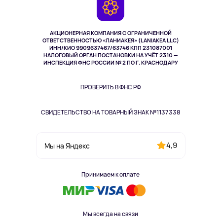
Камеры
Возврат
TV и мультимедиа
Выкуп товара
Музыка и звук
АКЦИОНЕРНАЯ КОМПАНИЯ С ОГРАНИЧЕННОЙ
Спорт
ОТВЕТСТВЕННОСТЬЮ «ЛАНИАКЕЯ» (LANIAKEA LLC)
ИНН/КИО 9909637467/63746 КПП 231087001
Здоровье
НАЛОГОВЫЙ ОРГАН ПОСТАНОВКИ НА УЧЁТ 2310 —
Здоровье питомцев
ИНСПЕКЦИЯ ФНС РОССИИ № 2 ПО Г. КРАСНОДАРУ
Книги
Одежда и аксессуары
ПРОВЕРИТЬ В ФНС РФ
СВИДЕТЕЛЬСТВО НА ТОВАРНЫЙ ЗНАК №1137338
4,9
Мы на Яндекс
Принимаем к оплате
Мы всегда на связи