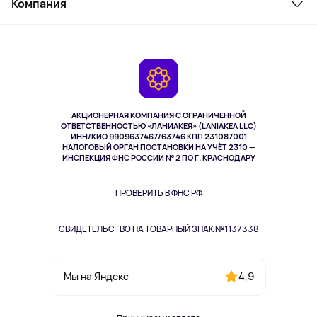
Компания
Как заказать
Активный отдых
Оплата
О сервисе
Планшеты
Доставка
Контакты
Игровые консоли
Гарантия
Камеры
Возврат
TV и мультимедиа
Выкуп товара
Музыка и звук
АКЦИОНЕРНАЯ КОМПАНИЯ С ОГРАНИЧЕННОЙ
Спорт
ОТВЕТСТВЕННОСТЬЮ «ЛАНИАКЕЯ» (LANIAKEA LLC)
ИНН/КИО 9909637467/63746 КПП 231087001
Здоровье
НАЛОГОВЫЙ ОРГАН ПОСТАНОВКИ НА УЧЁТ 2310 —
Здоровье питомцев
ИНСПЕКЦИЯ ФНС РОССИИ № 2 ПО Г. КРАСНОДАРУ
Книги
Одежда и аксессуары
ПРОВЕРИТЬ В ФНС РФ
СВИДЕТЕЛЬСТВО НА ТОВАРНЫЙ ЗНАК №1137338
4,9
Мы на Яндекс