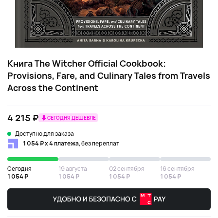
Книга The Witcher Official Cookbook:
Provisions, Fare, and Culinary Tales from Travels
Across the Continent
4 215 ₽
СЕГОДНЯ ДЕШЕВЛЕ
Доступно для заказа
1 054 ₽ х 4 платежа
, без переплат
Сегодня
19 августа
02 сентября
16 сентября
1 054 ₽
1 054 ₽
1 054 ₽
1 054 ₽