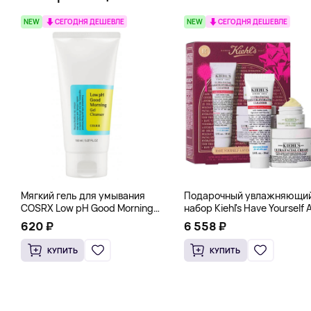
NEW
СЕГОДНЯ ДЕШЕВЛЕ
NEW
СЕГОДНЯ ДЕШЕВЛЕ
Мягкий гель для умывания
Подарочный увлажняющи
COSRX Low pH Good Morning
набор Kiehl's Have Yourself 
Gel Cleanser, 150 мл
Hydrated Holiday Gift Set
620 ₽
6 558 ₽
КУПИТЬ
КУПИТЬ