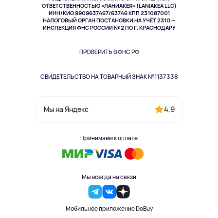
Спорт
ОТВЕТСТВЕННОСТЬЮ «ЛАНИАКЕЯ» (LANIAKEA LLC)
ИНН/КИО 9909637467/63746 КПП 231087001
Здоровье
НАЛОГОВЫЙ ОРГАН ПОСТАНОВКИ НА УЧЁТ 2310 —
Здоровье питомцев
ИНСПЕКЦИЯ ФНС РОССИИ № 2 ПО Г. КРАСНОДАРУ
Книги
Одежда и аксессуары
ПРОВЕРИТЬ В ФНС РФ
СВИДЕТЕЛЬСТВО НА ТОВАРНЫЙ ЗНАК №1137338
4,9
Мы на Яндекс
Принимаем к оплате
Мы всегда на связи
Мобильное приложение DoBuy