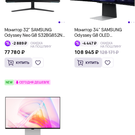
Монитор 34" SAMSUNG
Монитор 32" SAMSUNG
Odyssey G8 OLED
Odyssey Neo G8 S32BG852NI,
LS34BG850SMXUE,
3840x2160, VA, черный/
-4 447 ₽
-2 889 ₽
СКИДКА
СКИДКА
3440x1440, cеребристый
белый
НА ПОШЛИНУ
НА ПОШЛИНУ
108 945 ₽
77 780 ₽
128 171 ₽
128 171 ₽
КУПИТЬ
КУПИТЬ
NEW
СЕГОДНЯ ДЕШЕВЛЕ