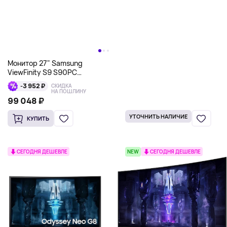
Монитор 27" Samsung
ViewFinity S9 S90PC
LS27C902PAMXUE
-3 952 ₽
СКИДКА
5120x2880, IPS,
НА ПОШЛИНУ
серебристый
99 048 ₽
УТОЧНИТЬ НАЛИЧИЕ
КУПИТЬ
СЕГОДНЯ ДЕШЕВЛЕ
NEW
СЕГОДНЯ ДЕШЕВЛЕ