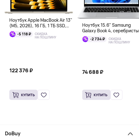
Ноутбук Apple MacBook Air 13"
Ноутбук 15.6" Samsung
(M5, 2026), 16 ГБ, 1 ТБ SSD,
Galaxy Book 4, серебристы
сияющая звезда
-5 118 ₽
СКИДКА
НА ПОШЛИНУ
-2 734 ₽
СКИДКА
НА ПОШЛИНУ
122 376 ₽
74 688 ₽
КУПИТЬ
КУПИТЬ
DoBuy