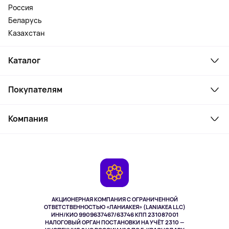
Россия
Беларусь
Казахстан
Каталог
Смартфоны и гаджеты
Покупателям
Ноутбуки, мониторы, VR
Товары для дома
Служба поддержки
Косметика и уход
Компания
Как заказать
Активный отдых
Оплата
О сервисе
Планшеты
Доставка
Контакты
Игровые консоли
Гарантия
Камеры
Возврат
TV и мультимедиа
Выкуп товара
Музыка и звук
АКЦИОНЕРНАЯ КОМПАНИЯ С ОГРАНИЧЕННОЙ
Спорт
ОТВЕТСТВЕННОСТЬЮ «ЛАНИАКЕЯ» (LANIAKEA LLC)
ИНН/КИО 9909637467/63746 КПП 231087001
Здоровье
НАЛОГОВЫЙ ОРГАН ПОСТАНОВКИ НА УЧЁТ 2310 —