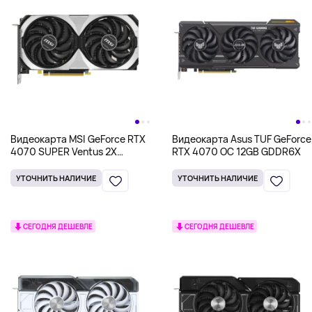
Видеокарта MSI GeForce RTX
Видеокарта Asus TUF GeForce
4070 SUPER Ventus 2X
RTX 4070 OC 12GB GDDR6X
Overclocked Double Fan 12GB
GDDR6X
УТОЧНИТЬ НАЛИЧИЕ
УТОЧНИТЬ НАЛИЧИЕ
СЕГОДНЯ ДЕШЕВЛЕ
СЕГОДНЯ ДЕШЕВЛЕ