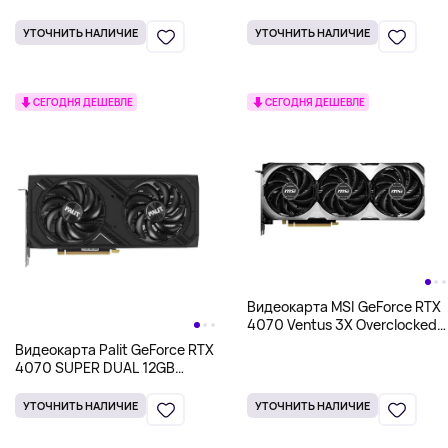
[GeForce RTX 4060 Ti VENTUS
12GB GDDR6X
2X BLACK 16G OC]
УТОЧНИТЬ НАЛИЧИЕ
УТОЧНИТЬ НАЛИЧИЕ
СЕГОДНЯ ДЕШЕВЛЕ
СЕГОДНЯ ДЕШЕВЛЕ
Видеокарта MSI GeForce RTX
4070 Ventus 3X Overclocked
Triple Fan 12GB GDDR6X
Видеокарта Palit GeForce RTX
4070 SUPER DUAL 12GB
GDDR6X
УТОЧНИТЬ НАЛИЧИЕ
УТОЧНИТЬ НАЛИЧИЕ